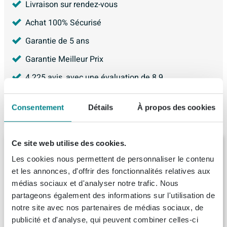
Livraison sur rendez-vous
Achat 100% Sécurisé
Garantie de 5 ans
Garantie Meilleur Prix
4.225
avis, avec une évaluation de
8.9
Consentement
Détails
À propos des cookies
Articles similaires
Ce site web utilise des cookies.
BRAUER Delight meuble de salle de bains
sous-vasque - 120x46x60cm - 4 tiroirs
Les cookies nous permettent de personnaliser le contenu
softclose - sans poignée - 2 découpes pour
et les annonces, d'offrir des fonctionnalités relatives aux
siphon - chêne massif - lattes en chêne
Livraison:
8 - 9 semaines
médias sociaux et d'analyser notre trafic. Nous
blanc
partageons également des informations sur l'utilisation de
notre site avec nos partenaires de médias sociaux, de
1.967,
-
publicité et d'analyse, qui peuvent combiner celles-ci