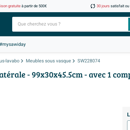
aison gratuite
à partir de 500€
30 jours
satisfait o
#mysawiday
us-lavabo
Meubles sous vasque
SW228074
atérale - 99x30x45.5cm - avec 1 co
L