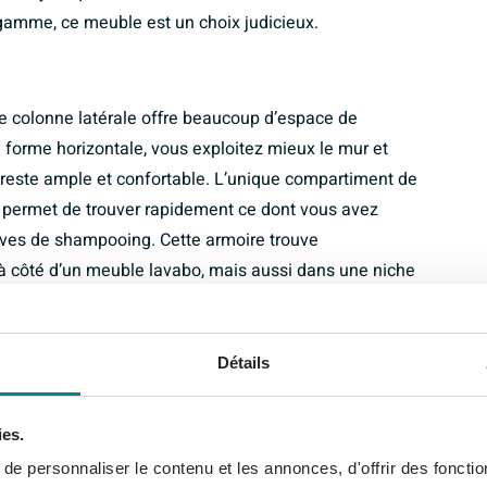
 gamme, ce meuble est un choix judicieux.
 colonne latérale offre beaucoup d’espace de
forme horizontale, vous exploitez mieux le mur et
s reste ample et confortable. L’unique compartiment de
s permet de trouver rapidement ce dont vous avez
erves de shampooing. Cette armoire trouve
 à côté d’un meuble lavabo, mais aussi dans une niche
z ainsi chaque centimètre de votre salle de bains de
érence en termes de confort quotidien, surtout dans les
Détails
isante
ies.
nt de cette colonne latérale un excellent choix si vous
e personnaliser le contenu et les annonces, d'offrir des fonctio