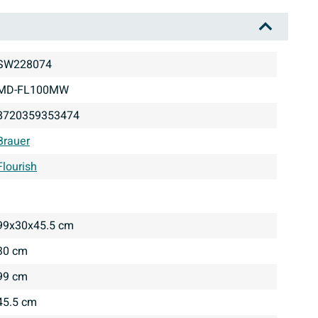
SW228074
MD-FL100MW
8720359353474
Brauer
Flourish
99x30x45.5 cm
30 cm
99 cm
45.5 cm