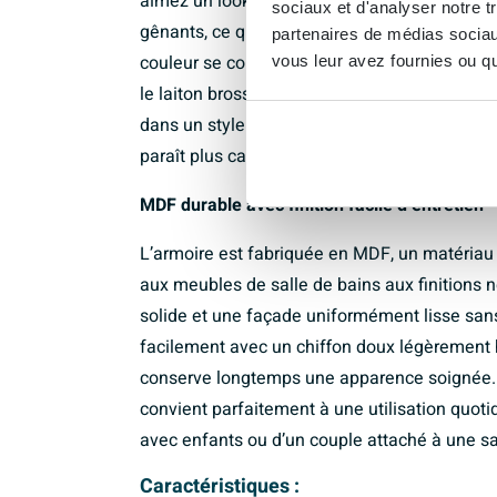
aimez un look minimaliste et soigné. Le blanc
sociaux et d'analyser notre t
gênants, ce qui contribue à une atmosphère 
partenaires de médias sociaux
couleur se combine sans effort avec les tein
vous leur avez fournies ou qu'
le laiton brossé. Ainsi, l’armoire s’intègre 
dans un style scandinave lumineux. En optan
paraît plus calme et plus luxueux, même lor
MDF durable avec finition facile d’entretien
L’armoire est fabriquée en MDF, un matériau 
aux meubles de salle de bains aux finitions n
solide et une façade uniformément lisse sans
facilement avec un chiffon doux légèrement 
conserve longtemps une apparence soignée. 
convient parfaitement à une utilisation quoti
avec enfants ou d’un couple attaché à une sa
Caractéristiques :