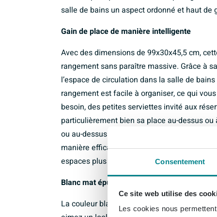
salle de bains un aspect ordonné et haut de
Gain de place de manière intelligente
Avec des dimensions de 99x30x45,5 cm, cette
rangement sans paraître massive. Grâce à sa 
l’espace de circulation dans la salle de bain
rangement est facile à organiser, ce qui vou
besoin, des petites serviettes invité aux rés
particulièrement bien sa place au-dessus ou
ou au-dessus d’un radiateur bas. Vous utilise
manière efficace, ce qui fait une grande diff
espaces plus réduits.
Consentement
Blanc mat épuré pour une salle de bains apa
Ce site web utilise des cook
La couleur blanche mate et le design sobre fo
Les cookies nous permettent d