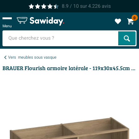
8.9
/ 10
sur
4.226
avis
0
Menu
Cher
Vers
meubles sous vasque
BRAUER Flourish armoire latérale - 119x30x45.5cm - avec 2 compartiments de rangement Sunlit