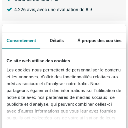
4.226
avis, avec une évaluation de
8.9
Articles similaires
Consentement
Détails
À propos des cookies
BRAUER Adore Wavy colonne haute -
160x35x35cm - 2 portes - ouverture à
gauche ou à droite - sans poignées - Forest
Ce site web utilise des cookies.
Wheat
Livraison:
8 - 9 semaines
Les cookies nous permettent de personnaliser le contenu
et les annonces, d'offrir des fonctionnalités relatives aux
médias sociaux et d'analyser notre trafic. Nous
592,
-
partageons également des informations sur l'utilisation de
notre site avec nos partenaires de médias sociaux, de
Saniclass Prime Essential Armoire haute -
publicité et d'analyse, qui peuvent combiner celles-ci
120x35x35cm - 1 porte - hêtre - MDF
avec d'autres informations que vous leur avez fournies
Livraison:
1 - 2 semaines
ou qu'ils ont collectées lors de votre utilisation de leurs
services.