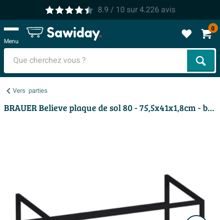
8.9
/ 10
sur
4.226
avis
0
Menu
Cher
Vers
parties
BRAUER Believe plaque de sol 80 - 75,5x41x1,8cm - blanc mat