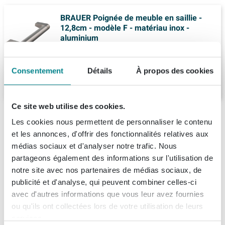
BRAUER Poignée de meuble en saillie -
12,8cm - modèle F - matériau inox -
aluminium
Livraison:
1 - 2 semaines
Consentement
Détails
À propos des cookies
21,
-
Ce site web utilise des cookies.
Description
Les cookies nous permettent de personnaliser le contenu
et les annonces, d'offrir des fonctionnalités relatives aux
BRAUER Believe plaque de sol 80 -
Spécifications
médias sociaux et d'analyser notre trafic. Nous
75,5x41x1,8cm - blanc mat
partageons également des informations sur l'utilisation de
Fiches techniques
Numéro d'article
SW228186
notre site avec nos partenaires de médias sociaux, de
Avec cette plaque de sol élégante, vous créez en une
publicité et d'analyse, qui peuvent combiner celles-ci
Numéro de fournisseur
BP-BE80MW
seule fois une base calme et soignée dans votre salle
avec d'autres informations que vous leur avez fournies
À propos de Brauer
Information technique du produit
de bains. Grâce à son profil mince, elle s’adapte
EAN
8720359302137
ou qu'ils ont collectées lors de votre utilisation de leurs
parfaitement sous un meuble de salle de bains épuré
services.
Manuel d'installation