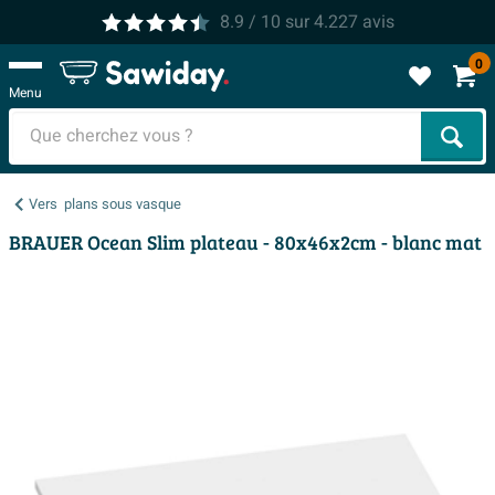
8.9
/ 10
sur
4.227
avis
0
Menu
Cher
Vers
plans sous vasque
BRAUER Ocean Slim plateau - 80x46x2cm - blanc mat