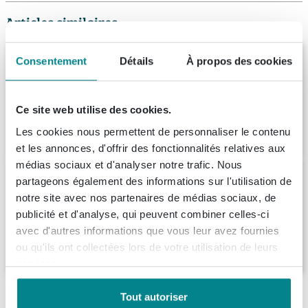
Articles similaires
BRAUER Ocean Slim plan de vasque -
Consentement
Détails
À propos des cookies
100x46x2cm - blanc mat
Livraison:
8 - 9 semaines
Ce site web utilise des cookies.
150,
39
Les cookies nous permettent de personnaliser le contenu
et les annonces, d'offrir des fonctionnalités relatives aux
médias sociaux et d'analyser notre trafic. Nous
Ink topdeck 45 plaque de recouvrement
partageons également des informations sur l'utilisation de
70x2x45cm pour meuble laqué blanc mat
notre site avec nos partenaires de médias sociaux, de
Livraison:
1 - 2 semaines
publicité et d'analyse, qui peuvent combiner celles-ci
avec d'autres informations que vous leur avez fournies
136,
08
ou qu'ils ont collectées lors de votre utilisation de leurs
services.
Description
Tout autoriser