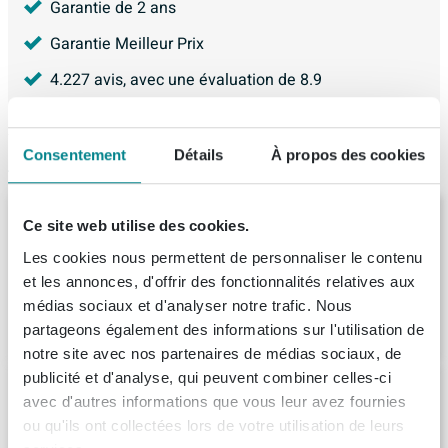
Garantie de 2 ans
Garantie Meilleur Prix
4.227
avis, avec une évaluation de
8.9
Consentement
Détails
À propos des cookies
Articles similaires
BRAUER Believe plaque de fond 100 -
Ce site web utilise des cookies.
94.5x41x1.8cm - blanc mat
Les cookies nous permettent de personnaliser le contenu
Livraison:
8 - 9 semaines
et les annonces, d'offrir des fonctionnalités relatives aux
médias sociaux et d'analyser notre trafic. Nous
200,
53
partageons également des informations sur l'utilisation de
notre site avec nos partenaires de médias sociaux, de
publicité et d'analyse, qui peuvent combiner celles-ci
INK Topdeck Plan vasque - 120x45x2cm -
avec d'autres informations que vous leur avez fournies
pour meuble bas - MDF laqué blanc mat
ou qu'ils ont collectées lors de votre utilisation de leurs
Livraison:
1 - 2 semaines