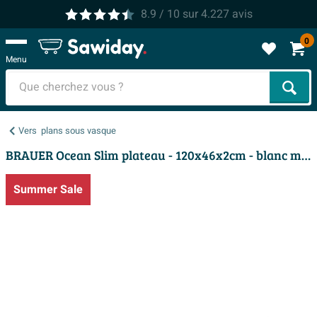
8.9
/ 10
sur
4.227
avis
0
Menu
Cher
Vers
plans sous vasque
BRAUER Ocean Slim plateau - 120x46x2cm - blanc mat
Summer Sale