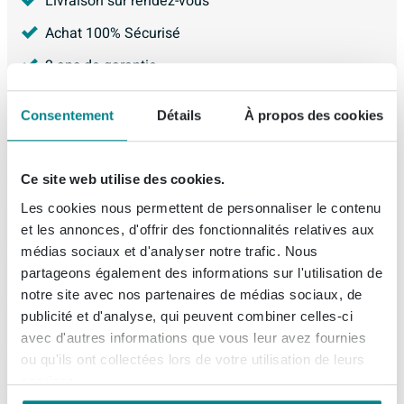
Livraison sur rendez-vous
Achat 100% Sécurisé
2 ans de garantie
Garantie Meilleur Prix
Consentement
Détails
À propos des cookies
4.226
avis, avec une évaluation de
8.9
Ce site web utilise des cookies.
Les cookies nous permettent de personnaliser le contenu
Description
et les annonces, d'offrir des fonctionnalités relatives aux
médias sociaux et d'analyser notre trafic. Nous
Nemo Spring Fortitudo Due meuble bas
Spécifications
partageons également des informations sur l'utilisation de
B1200 x H640 x P495 mm 2 tiroirs sans
notre site avec nos partenaires de médias sociaux, de
découpes pour siphon poignée intégrée
publicité et d'analyse, qui peuvent combiner celles-ci
Fiches techniques
Numéro d'article
SW286218
couleur rilia oak
avec d'autres informations que vous leur avez fournies
Marque
Nemo
ou qu'ils ont collectées lors de votre utilisation de leurs
À propos de Nemo
Liste de couleurs
Avec ce meuble bas spacieux, vous créez en une seule
services.
Série
Spring