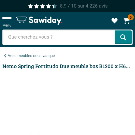
8.9
/ 10
sur
4.226
avis
0
Menu
Cher
Vers
meubles sous vasque
Nemo Spring Fortitudo Due meuble bas B1200 x H640 x P495 mm 2 tiroirs sans découpes pour siphon poignée intégrée couleur rilia oak