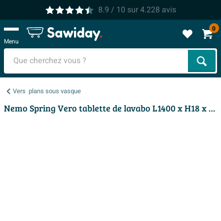
8.9
/ 10
sur
4.228
avis
0
Menu
Cher
Vers
plans sous vasque
Nemo Spring Vero tablette de lavabo L1400 x H18 x P500 mm couleur raw concrete aspect béton