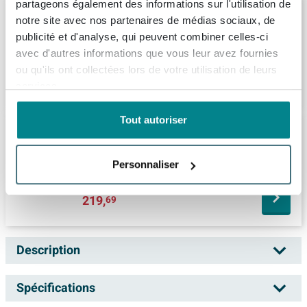
partageons également des informations sur l'utilisation de
Nemo Spring Vero tablette de lavabo
notre site avec nos partenaires de médias sociaux, de
L1400 x H18 x P500 mm couleur Basalt
publicité et d'analyse, qui peuvent combiner celles-ci
Livraison:
6 - 7 semaines
avec d'autres informations que vous leur avez fournies
ou qu'ils ont collectées lors de votre utilisation de leurs
332,
99
services.
Tout autoriser
Crosswater Infinity Plan sous vasque -
121x45.5x18cm - Windsor Oak
Livraison:
sous 7 jours
Personnaliser
219,
69
Description
Nemo Spring Vero tablette de lavabo L1400 x
Spécifications
H18 x P500 mm couleur raw concrete aspect