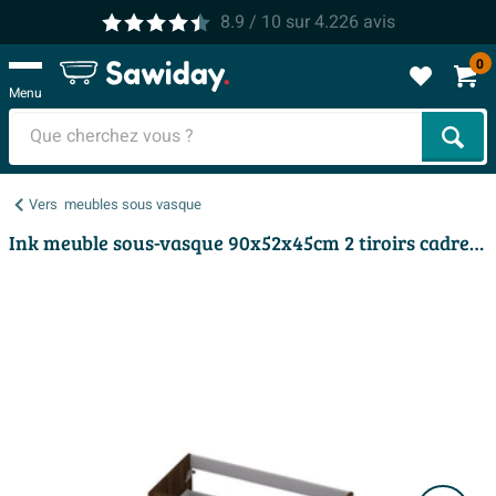
8.9
/ 10
sur
4.226
avis
0
Menu
Cher
Vers
meubles sous vasque
Ink meuble sous-vasque 90x52x45cm 2 tiroirs cadre tournant en bois sans poignée