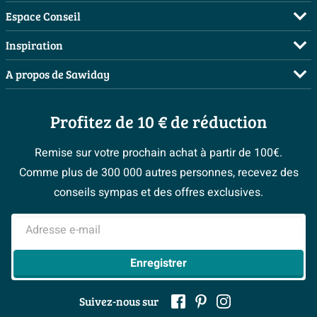
FAQ
Espace Conseil
Commander
Demandez votre devis
Inspiration
Payer
Planificateur 3D
Salles de bains complètes
A propos de Sawiday
Livraison / retrait
Les bons tuyaux
Inspiration toilettes
Qui sommes-nous ?
Annulation & Retour
Espace bricolage
Moodboards
Profitez de 10 € de réduction
Postes vacants
Garantie & réclamations
Bienvenue chez...
> Espace Conseil
Sawiday PRO
Politique d’avis
Remise sur votre prochain achat à partir de 100€.
Magazine
Fevad
Comme plus de 300 000 autres personnes, recevez des
> Service client
#Mysawiday
Ils parlent de nous
conseils sympas et des offres exclusives.
Mentions légales
> Inspiration salle de bains
Adresse e-mail
Enregistrer
Suivez-nous sur