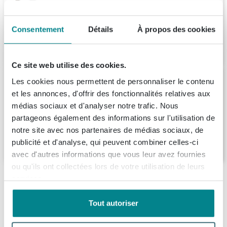
chêne cuivré
Livraison:
1 - 2 semaines
Consentement
Détails
À propos des cookies
1.152,
14
Ce site web utilise des cookies.
Saniclass Prime Balance Meuble sous
Les cookies nous permettent de personnaliser le contenu
lavabo - 120x55x44.9cm - 4 tiroirs -
et les annonces, d'offrir des fonctionnalités relatives aux
Poignée intégrée - MDF - Noyer
médias sociaux et d'analyser notre trafic. Nous
Livraison:
1 - 2 semaines
partageons également des informations sur l'utilisation de
notre site avec nos partenaires de médias sociaux, de
1.035,
-
publicité et d'analyse, qui peuvent combiner celles-ci
avec d'autres informations que vous leur avez fournies
ou qu'ils ont collectées lors de votre utilisation de leurs
Description
services.
INK Meuble sous lavabo - 90x45x52cm - 2
Tout autoriser
Spécifications
tiroirs - sans poignée - bande en bois - MFC