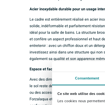
Acier inoxydable durable pour un usage inten
Le cadre est entièrement réalisé en acier ino
solide, indéformable et parfaitement résistant
idéal pour la salle de bains. La structure bros
et confère un aspect professionnel et haut de
entretenir : avec un chiffon doux et un déter
investissez ainsi dans une structure qui non
également sa qualité et son apparence même e
Espace et facilité d'utilisation sous le lavabo
Consentement
Avec des dimensions de 120x80x51 cm, le cad
le sol reste dégagé, ce qui permet de nettoy
ou des accessoires. La construction est conç
Ce site web utilise des cook
Forzalaqua et les plateaux en pierre naturelle
Les cookies nous permettent d