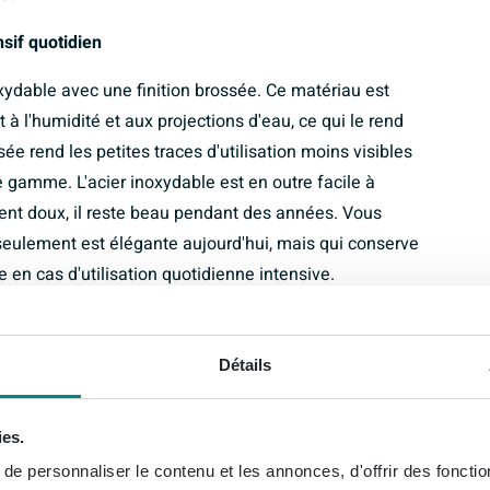
sif quotidien
xydable avec une finition brossée. Ce matériau est
 à l'humidité et aux projections d'eau, ce qui le rend
sée rend les petites traces d'utilisation moins visibles
 gamme. L'acier inoxydable est en outre facile à
gent doux, il reste beau pendant des années. Vous
 seulement est élégante aujourd'hui, mais qui conserve
n cas d'utilisation quotidienne intensive.
Détails
re offre beaucoup d'espace pratique. Sous le lavabo,
er facilement et éventuellement de placer des paniers
ue pour supporter de manière fiable les lavabos
ies.
, afin que vous puissiez choisir sans souci une
e personnaliser le contenu et les annonces, d'offrir des fonctio