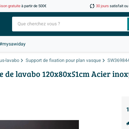
aison gratuite
à partir de 500€
30 jours
satisfait o
#mysawiday
us-lavabo
Support de fixation pour plan vasque
SW36984
e de lavabo 120x80x51cm Acier inox
1