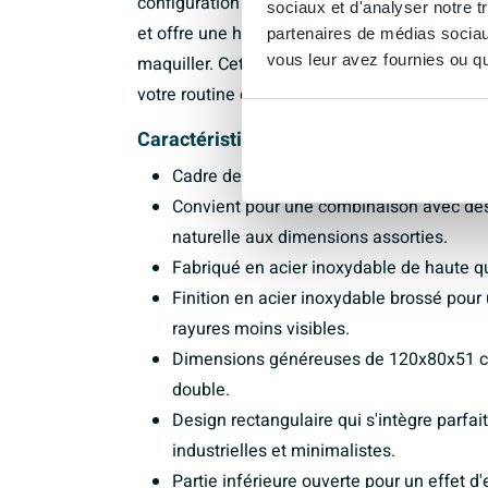
configuration généreuse ou un double point d
sociaux et d'analyser notre t
et offre une hauteur de travail confortable po
partenaires de médias sociaux
vous leur avez fournies ou qu'
maquiller. Cette structure combine ainsi une
votre routine quotidienne.
Caractéristiques :
Cadre de lavabo moderne et ouvert pour u
Convient pour une combinaison avec des
naturelle aux dimensions assorties.
Fabriqué en acier inoxydable de haute qua
Finition en acier inoxydable brossé pour
rayures moins visibles.
Dimensions généreuses de 120x80x51 cm,
double.
Design rectangulaire qui s'intègre parfa
industrielles et minimalistes.
Partie inférieure ouverte pour un effet d