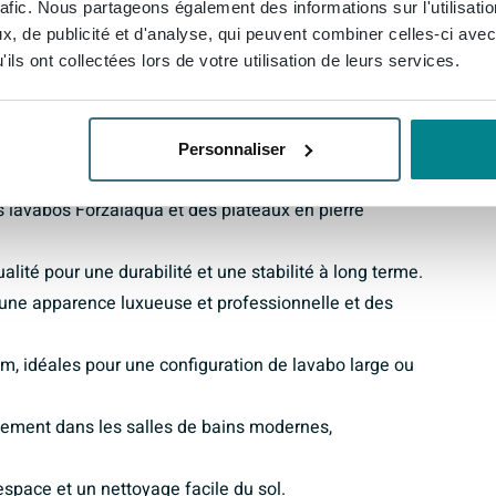
'eau. La hauteur est agréable pour un usage quotidien
rafic. Nous partageons également des informations sur l'utilisati
ur se brosser les dents, se laver les mains ou se
, de publicité et d'analyse, qui peuvent combiner celles-ci avec
ils ont collectées lors de votre utilisation de leurs services.
 apparence élégante avec un confort fonctionnel dans
Personnaliser
n look de salle de bains clair et spacieux.
 lavabos Forzalaqua et des plateaux en pierre
lité pour une durabilité et une stabilité à long terme.
 une apparence luxueuse et professionnelle et des
 idéales pour une configuration de lavabo large ou
itement dans les salles de bains modernes,
'espace et un nettoyage facile du sol.