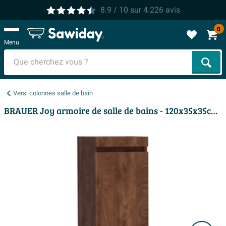
8.9
/ 10
sur
4.226
avis
0
Menu
Cher
Vers
colonnes salle de bain
BRAUER Joy armoire de salle de bains - 120x35x35cm - 1 porte - sans poignée - ouverture à gauche - Forest Cacao