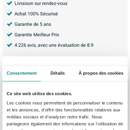
Livraison sur rendez-vous
Achat 100% Sécurisé
Garantie de 5 ans
Garantie Meilleur Prix
4.226
avis, avec une évaluation de
8.9
Produit de remplacement
Consentement
Détails
À propos des cookies
BRAUER Adore Armoire de salle de bains -
120x35x35cm - avec 1 porte sans poignée
Ce site web utilise des cookies.
pivotant à gauche Forest Cacao
Les cookies nous permettent de personnaliser le contenu
Livraison:
8 - 9 semaines
et les annonces, d'offrir des fonctionnalités relatives aux
médias sociaux et d'analyser notre trafic. Nous
434,
-
partageons également des informations sur l'utilisation de