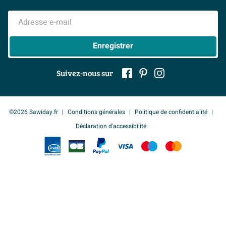
Finition Viking Shield pour un aspect unique
Mentions légales
> Inspiration salle de bains
Matière planchette
verre
Adresse e-mail
Enregistrer
Suivez-nous sur
©2026 Sawiday.fr
Conditions générales
Politique de confidentialité
Déclaration d'accessibilité