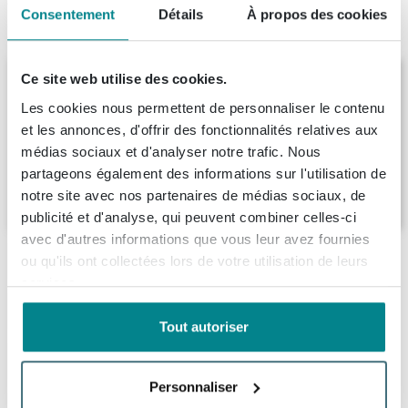
Consentement
Détails
À propos des cookies
Produit de remplacement
BRAUER Joy armoire de salle de bains -
Ce site web utilise des cookies.
120x35x35cm - 1 porte - sans poignée -
Les cookies nous permettent de personnaliser le contenu
ouverture à droite - gris mat
et les annonces, d'offrir des fonctionnalités relatives aux
Livraison:
8 - 9 semaines
médias sociaux et d'analyser notre trafic. Nous
partageons également des informations sur l'utilisation de
495,
99
notre site avec nos partenaires de médias sociaux, de
publicité et d'analyse, qui peuvent combiner celles-ci
avec d'autres informations que vous leur avez fournies
Description
ou qu'ils ont collectées lors de votre utilisation de leurs
services.
BRAUER Adore Armoire de salle de bains -
Spécifications
120x35x35cm - avec 1 porte sans poignée
Tout autoriser
battant à gauche gris mat
Fiches techniques
Numéro d'article
SW370833
Personnaliser
Cette armoire de salle de bains mi-haute est idéale si
Numéro de fournisseur
HK-AD120LMG