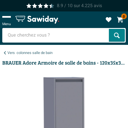
8.9
/ 10
sur
4.225
avis
0
Menu
Cher
Vers
colonnes salle de bain
BRAUER Adore Armoire de salle de bains - 120x35x35cm - avec 1 porte sans poignée battant à gauche gris mat