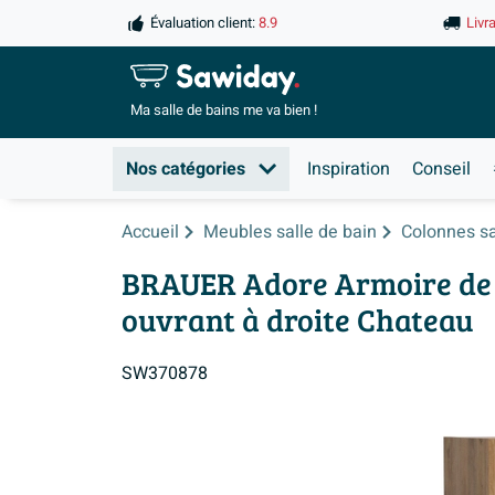
Évaluation client:
8.9
Livr
Ma salle de
bains me va bien !
Nos catégories
Inspiration
Conseil
Accueil
Meubles salle de bain
Colonnes sa
BRAUER Adore Armoire de s
ouvrant à droite Chateau
SW370878