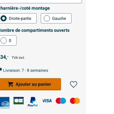
harnière-/coté montage
Droite-partie
Gauche
ombre de compartiments ouverts
0
34,
-
TVA incl.
Livraison: 7 - 8 semaines
Ajouter au panier