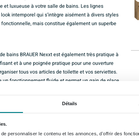
 et luxueuse à votre salle de bains. Les lignes
look intemporel qui s’intègre aisément à divers styles
nt fonctionnelle, mais constitue également un superbe
le de bains BRAUER Nexxt est également très pratique à
fisant et à une poignée pratique pour une ouverture
rganiser tous vos articles de toilette et vos serviettes.
e un fonctionnement fluide et permet un gain de place
Détails
 en matériau MFC de haute qualité, ce qui garantit
 résiste à l’humidité et à l’usure, de sorte que l’armoire
ies.
nir. Avec l’armoire de salle de bains BRAUER Nexxt, vous
e personnaliser le contenu et les annonces, d'offrir des fonctio
nnées tout en conservant sa fonctionnalité.