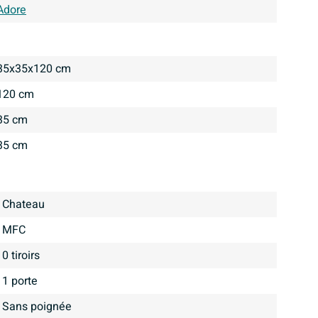
Adore
35x35x120 cm
120 cm
35 cm
35 cm
Chateau
MFC
0 tiroirs
1 porte
Sans poignée