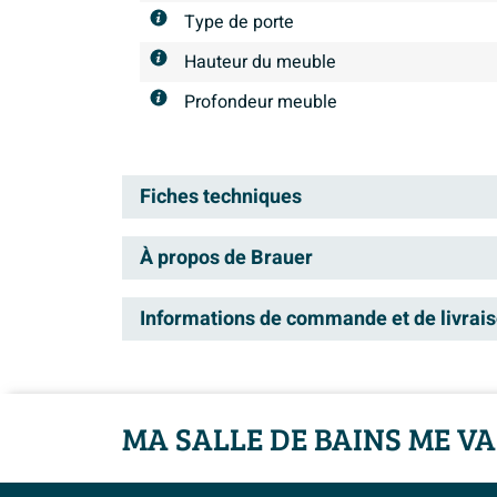
Type de porte
Hauteur du meuble
Profondeur meuble
Fiches techniques
À propos de Brauer
Manuel d'installation
Information technique du produit
Brauer répond à tous vos bes
Informations de commande et de livrai
détail et prix attractif. En
Livraison
créer la salle de bains de v
propose différents styles, a
Dans votre panier, vous pouvez voir la date 
MA SALLE DE BAINS ME VA
tendance.
pouvez choisir un jour de livraison qui vous c
Garantie Brauer