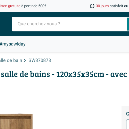
aison gratuite
à partir de 500€
30 jours
satisfait o
#mysawiday
lle de bain
SW370878
alle de bains - 120x35x35cm - avec 
C