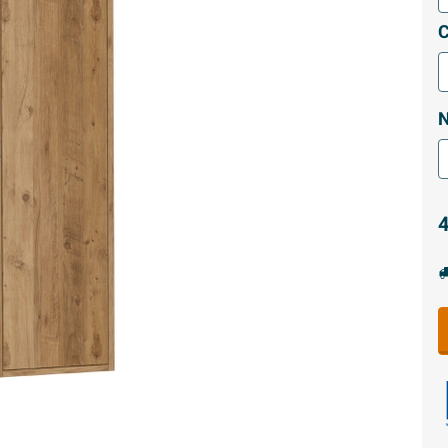
C
N
4