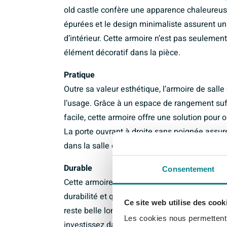
old castle confère une apparence chaleureuse
épurées et le design minimaliste assurent un 
d’intérieur. Cette armoire n’est pas seuleme
élément décoratif dans la pièce.
Pratique
Outre sa valeur esthétique, l’armoire de sal
l’usage. Grâce à un espace de rangement suf
facile, cette armoire offre une solution pour o
La porte ouvrant à droite sans poignée assur
dans la salle de bains.
Durable
Consentement
Cette armoire de salle de bains est fabriquée
durabilité et qualité à long terme. Le matériau
Ce site web utilise des cook
reste belle longtemps et est facile à entrete
Les cookies nous permettent d
investissez dans un produit qui durera des a