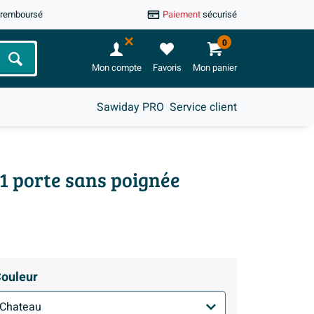
u remboursé
Paiement
sécurisé
0
Chercher
Mon compte
Favoris
Mon panier
Sawiday PRO
Service client
1 porte sans poignée
ouleur