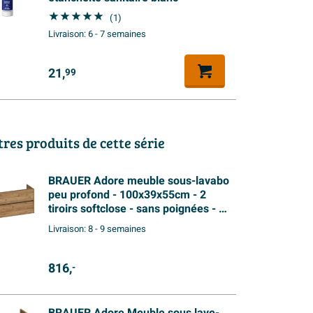
(1)
Livraison:
6 - 7 semaines
21,
99
tres produits de cette série
BRAUER Adore meuble sous-lavabo
peu profond - 100x39x55cm - 2
tiroirs softclose - sans poignées - 1
découpe pour siphon - Chateau
Livraison:
8 - 9 semaines
816,
-