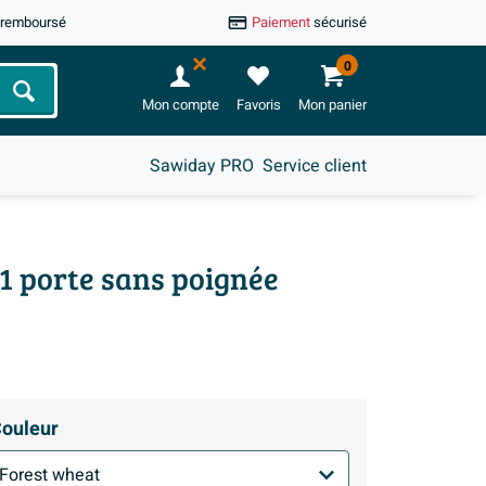
u remboursé
Paiement
sécurisé
0
Chercher
Mon compte
Favoris
Mon panier
Sawiday PRO
Service client
1 porte sans poignée
ouleur