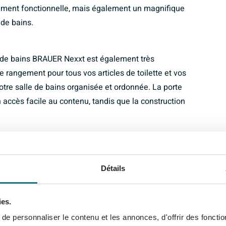
ement fonctionnelle, mais également un magnifique
de bains.
le de bains BRAUER Nexxt est également très
 rangement pour tous vos articles de toilette et vos
votre salle de bains organisée et ordonnée. La porte
 accès facile au contenu, tandis que la construction
5x35cm, l’armoire de salle de bains BRAUER Nexxt
randes que dans les petites salles de bains. Que vous
Détails
ntaire dans une salle de bains spacieuse ou d’une
 compacte, cette armoire offre la solution parfaite. La
ies.
cilement l’armoire avec différents styles de salles de
e personnaliser le contenu et les annonces, d'offrir des fonctio