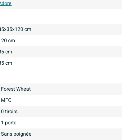
Adore
35x35x120 cm
120 cm
35 cm
35 cm
Forest Wheat
MFC
0 tiroirs
1 porte
Sans poignée