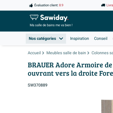
Évaluation client:
8.9
Livr
Ma salle de
bains me va bien !
Nos catégories
Inspiration
Conseil
Accueil
Meubles salle de bain
Colonnes sa
BRAUER Adore Armoire de s
ouvrant vers la droite For
SW370889