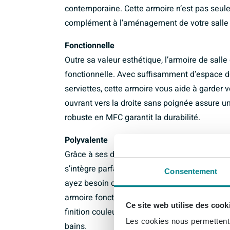
contemporaine. Cette armoire n’est pas seul
complément à l’aménagement de votre salle 
Fonctionnelle
Outre sa valeur esthétique, l’armoire de sal
fonctionnelle. Avec suffisamment d’espace de
serviettes, cette armoire vous aide à garder 
ouvrant vers la droite sans poignée assure un
robuste en MFC garantit la durabilité.
Polyvalente
Grâce à ses dimensions compactes de 120x3
s’intègre parfaitement aussi bien dans les g
Consentement
ayez besoin d’espace de rangement suppléme
armoire fonctionnelle pour une salle de bains
Ce site web utilise des cook
finition couleur sahara permet de combiner fa
Les cookies nous permettent d
bains.