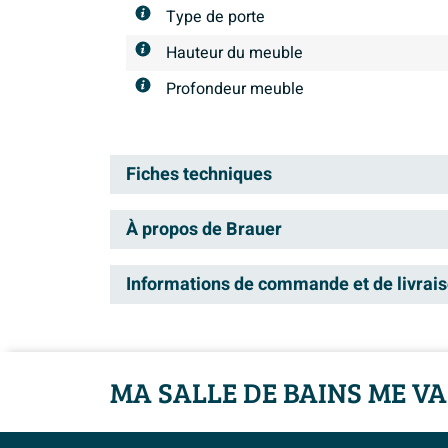
Type de porte
Hauteur du meuble
Profondeur meuble
Fiches techniques
À propos de Brauer
Manuel d'installation
Information technique du produit
Brauer répond à tous vos bes
Informations de commande et de livrai
détail et prix attractif. En
Livraison
créer la salle de bains de v
propose différents styles, a
Dans votre panier, vous pouvez voir la date 
MA SALLE DE BAINS ME VA
tendance.
pouvez choisir un jour de livraison qui vous c
Garantie Brauer