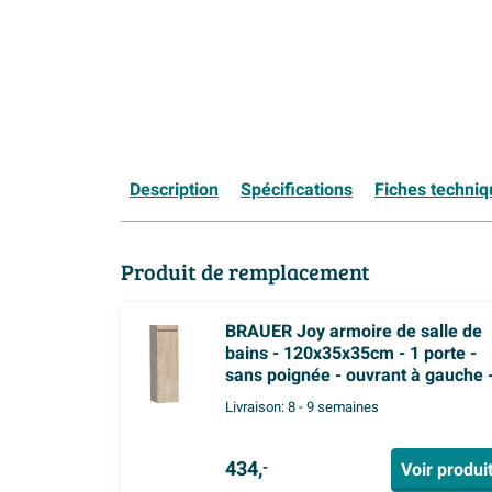
Description
Spécifications
Fiches techni
Produit de remplacement
BRAUER Joy armoire de salle de
bains - 120x35x35cm - 1 porte -
sans poignée - ouvrant à gauche 
Forest Wheat
Livraison:
8 - 9 semaines
434,
Voir produi
-