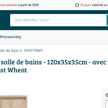
aison gratuite
à partir de 500€
30 jours
satisfait o
#mysawiday
lle de bain
SW370889
alle de bains - 120x35x35cm - avec 
est Wheat
C