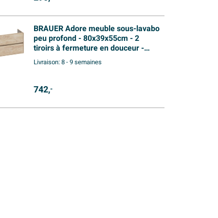
BRAUER Adore meuble sous-lavabo
peu profond - 80x39x55cm - 2
tiroirs à fermeture en douceur -
sans poignées - 1 découpe pour
Livraison:
8 - 9 semaines
siphon - Forest Wheat
742,
-