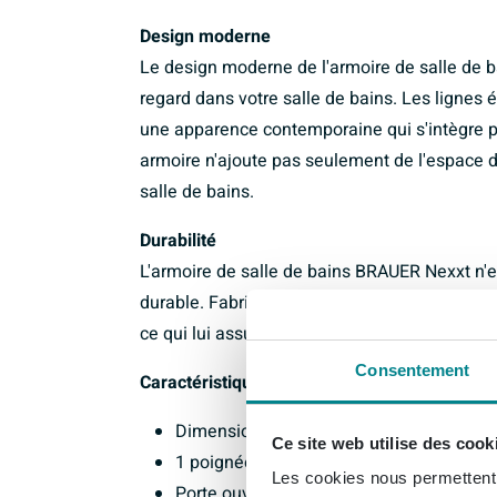
Design moderne
Le design moderne de l'armoire de salle de b
regard dans votre salle de bains. Les lignes ép
une apparence contemporaine qui s'intègre
armoire n'ajoute pas seulement de l'espace 
salle de bains.
Durabilité
L'armoire de salle de bains BRAUER Nexxt n'es
durable. Fabriquée en matériau MFC de haute qu
ce qui lui assure une longue durée de vie to
Consentement
Caractéristiques :
Dimensions : 120x35x35cm
Ce site web utilise des cook
1 poignée
Les cookies nous permettent d
Porte ouvrant à droite sans poignée