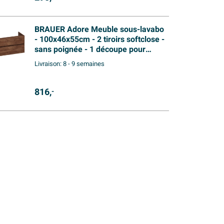
BRAUER Adore Meuble sous-lavabo
- 100x46x55cm - 2 tiroirs softclose -
sans poignée - 1 découpe pour
siphon - Forest Cacao
Livraison:
8 - 9 semaines
816,
-