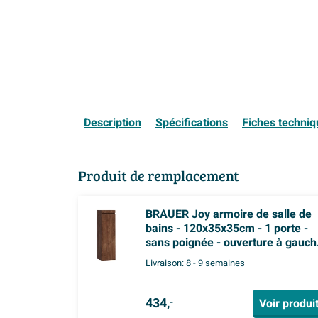
Description
Spécifications
Fiches techni
Produit de remplacement
BRAUER Joy armoire de salle de
bains - 120x35x35cm - 1 porte -
sans poignée - ouverture à gauch
Forest Cacao
Livraison:
8 - 9 semaines
434,
Voir produi
-