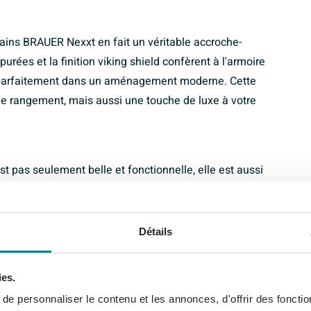
ains BRAUER Nexxt en fait un véritable accroche-
urées et la finition viking shield confèrent à l'armoire
 parfaitement dans un aménagement moderne. Cette
de rangement, mais aussi une touche de luxe à votre
t pas seulement belle et fonctionnelle, elle est aussi
alité, cette armoire résiste à l'humidité et à l'usure,
ut en conservant un aspect toujours comme neuf.
Détails
ies.
e personnaliser le contenu et les annonces, d'offrir des fonctio