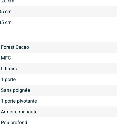
120 cm
35 cm
35 cm
Forest Cacao
MFC
0 tiroirs
1 porte
Sans poignée
1 porte pivotante
Armoire mi-haute
Peu profond