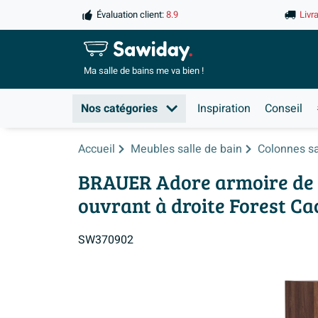
Évaluation client:
8.9
Livr
Ma salle de
bains me va bien !
Nos catégories
Inspiration
Conseil
Accueil
Meubles salle de bain
Colonnes sa
BRAUER Adore armoire de sa
ouvrant à droite Forest Ca
SW370902