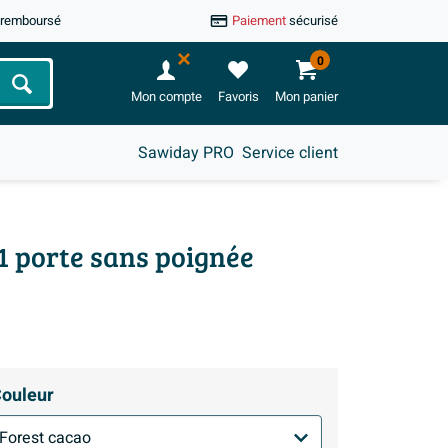
u remboursé
Paiement
sécurisé
0
Chercher
Mon compte
Favoris
Mon panier
Sawiday PRO
Service client
1 porte sans poignée
ouleur