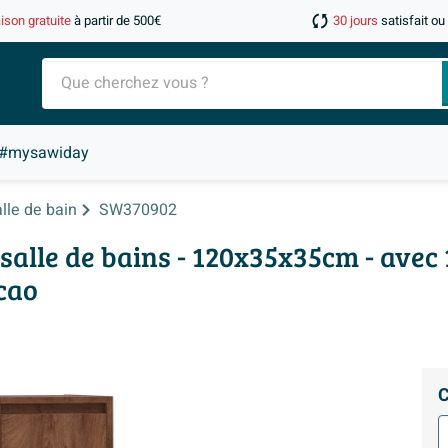
aison gratuite
à partir de 500€
30 jours
satisfait o
#mysawiday
lle de bain
SW370902
lle de bains - 120x35x35cm - avec 
cao
C