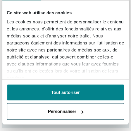
BRAUER Joy Armoire de salle de bains -
160x35x35cm - 2 portes - sans poignée -
ouvrant à gauche ou à droite - gris mat
Ce site web utilise des cookies.
Livraison:
7 - 8 semaines
Les cookies nous permettent de personnaliser le contenu
et les annonces, d'offrir des fonctionnalités relatives aux
médias sociaux et d'analyser notre trafic. Nous
412,
25
partageons également des informations sur l'utilisation de
notre site avec nos partenaires de médias sociaux, de
publicité et d'analyse, qui peuvent combiner celles-ci
Description
avec d'autres informations que vous leur avez fournies
ou qu'ils ont collectées lors de votre utilisation de leurs
BRAUER Nexxt Armoire de salle de bains -
Spécifications
services.
160x35x35cm - 2 poignées - portes sans
poignée ouvrant à gauche/droite - MDF -
Fiches techniques
Numéro d'article
SW370924
Tout autoriser
taupe mat
Numéro de fournisseur
HK-AD160MG
À propos de Brauer
Manuel d'installation
L’armoire de salle de bains BRAUER Nexxt est un
EAN
8720359307590
Personnaliser
magnifique ajout à l’aménagement intérieur de votre
Information technique du produit
Marque
Brauer
Informations de commande et de livraison
salle de bains. Avec ses dimensions de 160x35x35cm,