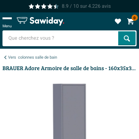
8.9
/ 10
sur
4.226
avis
0
Menu
Cher
Vers
colonnes salle de bain
BRAUER Adore Armoire de salle de bains - 160x35x35cm - avec 2 portes sans poignée ouvrant à gauche ou à droite gris mat