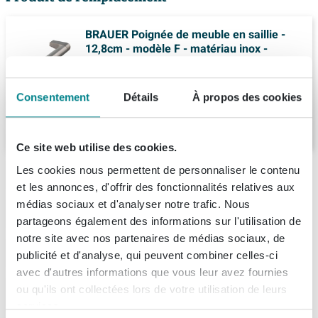
BRAUER Poignée de meuble en saillie -
12,8cm - modèle F - matériau inox -
aluminium
Livraison:
1 - 2 semaines
Consentement
Détails
À propos des cookies
21,
-
Ce site web utilise des cookies.
Les cookies nous permettent de personnaliser le contenu
Description
et les annonces, d'offrir des fonctionnalités relatives aux
médias sociaux et d'analyser notre trafic. Nous
Summer Sale - Déstockage chez Sawiday
!
Spécifications
partageons également des informations sur l'utilisation de
notre site avec nos partenaires de médias sociaux, de
Ce mois-ci, profitez en ligne de réductions allant jusqu’à
Fiches techniques
Numéro d'article
SW371622
publicité et d'analyse, qui peuvent combiner celles-ci
15 %, et bénéficiez dans nos showrooms d’une
avec d'autres informations que vous leur avez fournies
Numéro de fournisseur
AE-OCS60FT
réduction supplémentaire pouvant atteindre 1 500 €
À propos de Brauer
ou qu'ils ont collectées lors de votre utilisation de leurs
Information technique du produit
pendant les soldes d’été. Du 3 au 31 août, retrouvez vos
EAN
8720359337979
services.