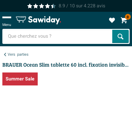
8.9
/ 10
sur
4.228
avis
0
Menu
Cher
Vers
parties
BRAUER Ocean Slim tablette 60 incl. fixation invisible Forest Tan
Summer Sale