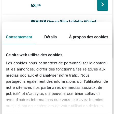
68,
04
BRAUER Ocean Slim tablette 60 incl.
fixation cachée noir mat
Livraison:
7 - 8 semaines
Consentement
Détails
À propos des cookies
67,
-
Ce site web utilise des cookies.
Les cookies nous permettent de personnaliser le contenu
Description
et les annonces, d'offrir des fonctionnalités relatives aux
médias sociaux et d'analyser notre trafic. Nous
BRAUER Tablette - 60cm - MFC - viking shield
Spécifications
partageons également des informations sur l'utilisation de
notre site avec nos partenaires de médias sociaux, de
Cette magnifique tablette BRAUER d'une longueur de
publicité et d'analyse, qui peuvent combiner celles-ci
Fiches techniques
Numéro d'article
SW371636
60cm avec un design viking shield est un complément
avec d'autres informations que vous leur avez fournies
Numéro de fournisseur
AE-OCS60FC
parfait pour toute salle de bains. Elle combine
ou qu'ils ont collectées lors de votre utilisation de leurs
À propos de Brauer
Information technique du produit
fonctionnalité avec un design unique et élégant, ce qui
services.
EAN
8720359338006