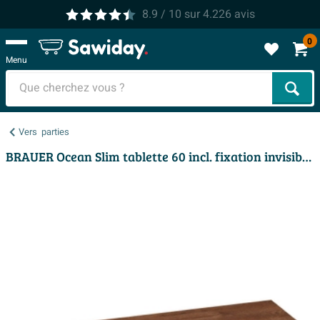
8.9
/ 10
sur
4.226
avis
0
Menu
Cher
Vers
parties
BRAUER Ocean Slim tablette 60 incl. fixation invisible Forest Cacao