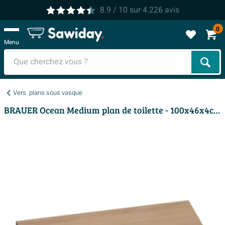
8.9
/ 10
sur
4.226
avis
0
Menu
Cher
Vers
plans sous vasque
BRAUER Ocean Medium plan de toilette - 100x46x4cm - lattes chêne naturel