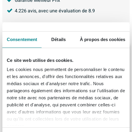
Garantie Meilleur Prix
4.226
avis, avec une évaluation de
8.9
Articles similaires
Consentement
Détails
À propos des cookies
Saniclass Tops Plan de travail -
100x1.5x46cm - MFC - noyer (bois)
Ce site web utilise des cookies.
Livraison:
1 - 2 semaines
Les cookies nous permettent de personnaliser le contenu
et les annonces, d'offrir des fonctionnalités relatives aux
289,
99
médias sociaux et d'analyser notre trafic. Nous
partageons également des informations sur l'utilisation de
notre site avec nos partenaires de médias sociaux, de
BRAUER Ocean Slim plan vasque -
publicité et d'analyse, qui peuvent combiner celles-ci
100x46x2cm - bois abouté chêne gris
avec d'autres informations que vous leur avez fournies
Livraison:
7 - 8 semaines
ou qu'ils ont collectées lors de votre utilisation de leurs
services.
93