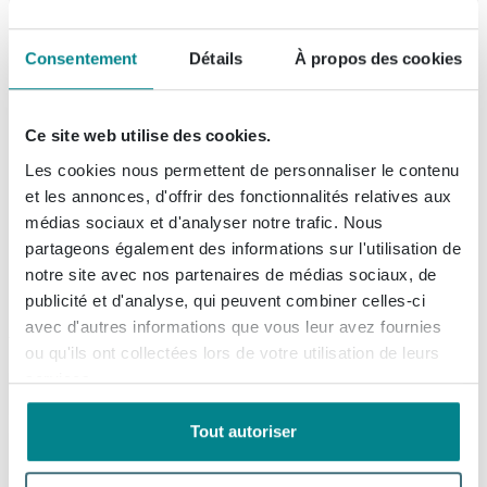
Consentement
Détails
À propos des cookies
Livraison à domicile gratuite
Livraison sur rendez-vous
Ce site web utilise des cookies.
Achat 100% Sécurisé
Les cookies nous permettent de personnaliser le contenu
et les annonces, d'offrir des fonctionnalités relatives aux
2 ans de garantie
médias sociaux et d'analyser notre trafic. Nous
Garantie Meilleur Prix
partageons également des informations sur l'utilisation de
notre site avec nos partenaires de médias sociaux, de
4.226
avis, avec une évaluation de
8.9
publicité et d'analyse, qui peuvent combiner celles-ci
avec d'autres informations que vous leur avez fournies
ou qu'ils ont collectées lors de votre utilisation de leurs
services.
Description
Tout autoriser
BRAUER Ocean Medium plan vasque -
Spécifications
140x46x4cm - lamelles chêne naturel