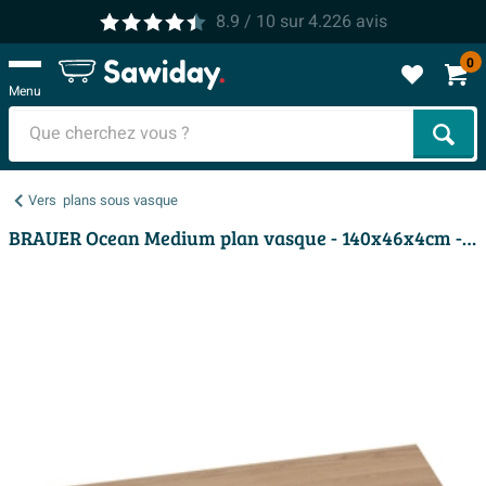
8.9
/ 10
sur
4.226
avis
0
Menu
Cher
Vers
plans sous vasque
BRAUER Ocean Medium plan vasque - 140x46x4cm - lamelles chêne naturel