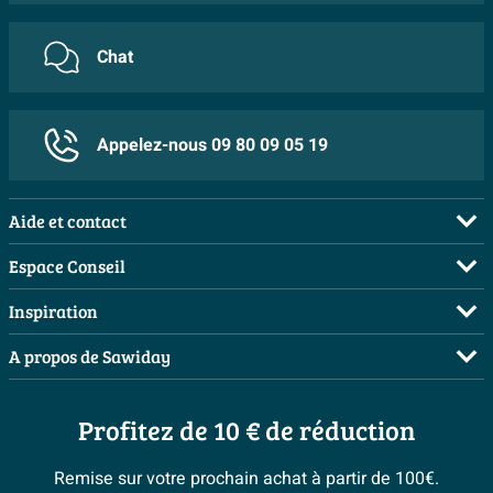
robinets, alors il constitue une base particulièrement
Brauer accorde une grande importance à l'innovation et
d’origine. Vous ne payez pas de frais de retour si vous
Massief eiken
intelligente pour votre nouvelle salle de bains.
à la technique. Cela se reflète dans nos produits
retournez votre produit dans un de nos showrooms.
Matériau
Chat
doorlopende lamellen
durables et de haute qualité dont vous pourrez profiter
Vous serez remboursé dans 15 jours après la date de
Aspect naturel avec une structure de bois chaleureuse
pendant des années. Ce n'est pas un hasard si tous les
retour.
Finition couleur
mat
produits Brauer bénéficient d'une garantie de 5 ans.
Le chêne massif avec lamelles continues assure un
Nombre de vasques
0 lavabos
Appelez-nous 09 80 09 05 19
aspect vivant et haut de gamme que vous n’obtenez
Matériau plan de travail
Bois
pas avec du placage ou un décor en film. Le veinage du
Nombre de trous robinet(s)
0 trous robinetterie
Aide et contact
bois se prolonge joliment sur la longueur, de sorte que
le plan donne vraiment l’impression d’un meuble sur
FAQ
Profondeur meuble
Standard
Espace Conseil
mesure. La couleur naturelle se combine facilement
Commander
Demandez votre devis
Caractéristiques
Inspiration
avec des vasques blanches ou noires, des robinets
Payer
Planificateur 3D
noirs ou en laiton et des carreaux dans pratiquement
Salles de bains complètes
Avec trop-plein
Non
A propos de Sawiday
Livraison / retrait
Les bons tuyaux
toutes les teintes. Vous pouvez ainsi créer avec le
Inspiration toilettes
Avec siphon
Non
Qui sommes-nous ?
Annulation & Retour
même plan aussi bien un style bien-être apaisant qu’un
Espace bricolage
Moodboards
Profitez de 10 € de réduction
Postes vacants
Garantie & réclamations
look moderne et affirmé. Comme la couche de surface
Bienvenue chez...
> Espace Conseil
Sawiday PRO
n’est pas imprimée mais constituée de vrai bois, votre
Politique d’avis
Remise sur votre prochain achat à partir de 100€.
Magazine