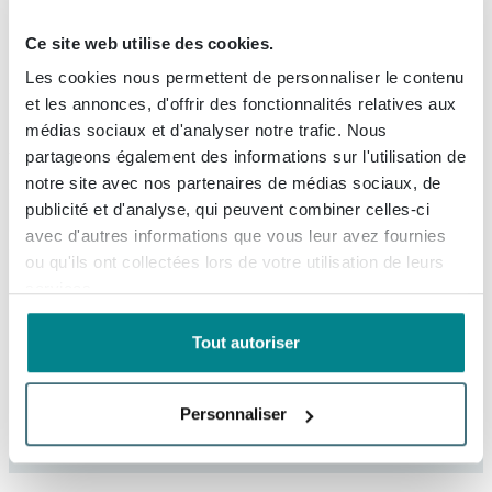
2 ans de garantie
Ce site web utilise des cookies.
Garantie Meilleur Prix
Les cookies nous permettent de personnaliser le contenu
4.228
avis, avec une évaluation de
8.9
et les annonces, d'offrir des fonctionnalités relatives aux
médias sociaux et d'analyser notre trafic. Nous
partageons également des informations sur l'utilisation de
notre site avec nos partenaires de médias sociaux, de
Description
publicité et d'analyse, qui peuvent combiner celles-ci
avec d'autres informations que vous leur avez fournies
BRAUER Ocean Medium plan vasque -
ou qu'ils ont collectées lors de votre utilisation de leurs
Spécifications
60x46x4cm - lattes chêne blanc
services.
Fiches techniques
Numéro d'article
SW371876
Ce plan vasque compact est un choix idéal si vous
Tout autoriser
Numéro de fournisseur
TB-OCM60LEW
souhaitez apporter une ambiance chaleureuse et
À propos de Brauer
Information technique du produit
naturelle dans la salle de bains sans renoncer à un
EAN
8720359347497
Personnaliser
design épuré. Avec sa largeur d’environ 60 cm, il
Marque
Brauer
Informations de commande et de livraison
s’intègre parfaitement dans les petites à moyennes
Série
Ocean Medium