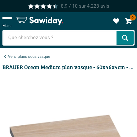
8.9
/ 10
sur
4.228
avis
0
Menu
Cher
Vers
plans sous vasque
BRAUER Ocean Medium plan vasque - 60x46x4cm - lattes chêne blanc