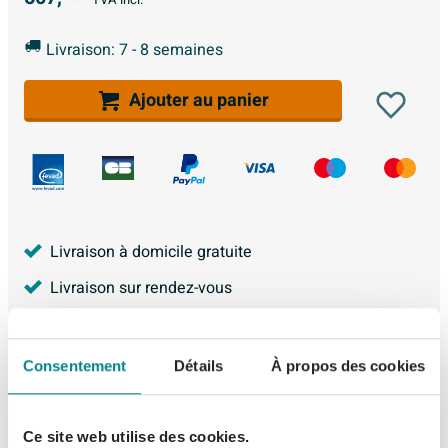
Livraison: 7 - 8 semaines
Ajouter au panier
Livraison à domicile gratuite
Livraison sur rendez-vous
Achat 100% Sécurisé
2 ans de garantie
Consentement
Détails
À propos des cookies
Garantie Meilleur Prix
4.225
avis, avec une évaluation de
8.9
Ce site web utilise des cookies.