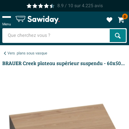
8.9
/ 10
sur
4.225
avis
0
Menu
Cher
Vers
plans sous vasque
BRAUER Creek plateau supérieur suspendu - 60x50x10cm - lamelles chêne naturel