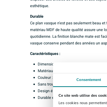
esthétique.
Durable
Ce plan vasque n'est pas seulement beau et fo
matériau MDF de haute qualité assure une long
quotidienne. La finition blanche mate est facil
vasque conserve pendant des années un as
Caractéristiques :
Dimensions : 160x46x4cm
Matériau : MDF
Couleur : blanc mat
Consentement
Sans trou de robinet
Design élégant et fonctionnel
Ce site web utilise des cook
Durable et facile à entretenir
Les cookies nous permettent d