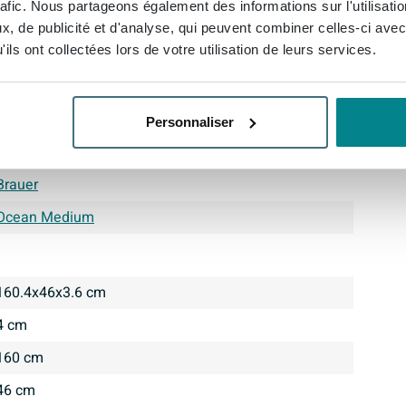
rafic. Nous partageons également des informations sur l'utilisati
, de publicité et d'analyse, qui peuvent combiner celles-ci avec
ils ont collectées lors de votre utilisation de leurs services.
SW371940
TB-OCM160MW
Personnaliser
8720359348364
Brauer
Ocean Medium
160.4x46x3.6 cm
4 cm
160 cm
46 cm