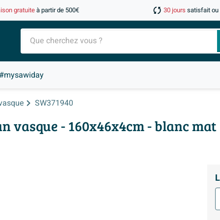
aison gratuite
à partir de 500€
30 jours
satisfait o
#mysawiday
 vasque
SW371940
 vasque - 160x46x4cm - blanc mat
L