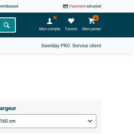
u remboursé
Paiement
sécurisé
0
Chercher
Mon compte
Favoris
Mon panier
Sawiday PRO
Service client
argeur