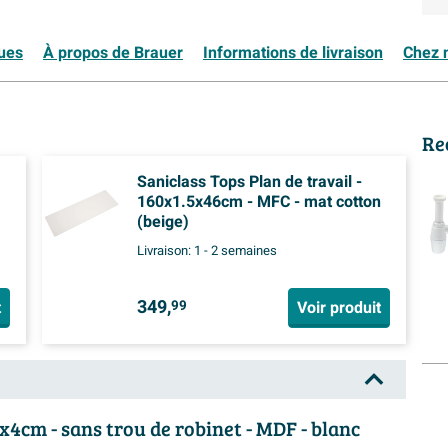
ques
À propos de Brauer
Informations de livraison
Chez n
Re
Saniclass Tops Plan de travail -
160x1.5x46cm - MFC - mat cotton
(beige)
Livraison:
1 - 2 semaines
349,
t
Voir produit
99
4cm - sans trou de robinet - MDF - blanc