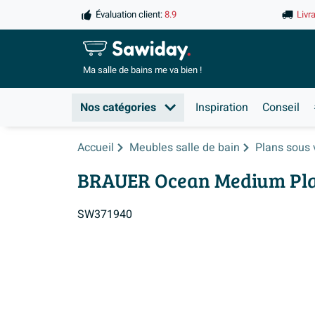
Évaluation client:
8.9
Livr
Ma salle de
bains me va bien !
Nos catégories
Inspiration
Conseil
Accueil
Meubles salle de bain
Plans sous
BRAUER Ocean Medium Plan
SW371940