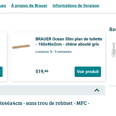
ques
À propos de Brauer
Informations de livraison
Re
BRAUER Ocean Slim plan de toilette
- 160x46x2cm - chêne abouté gris
Livraison:
8 - 9 semaines
519,
t
Voir produit
46
x46x4cm - sans trou de robinet - MFC -