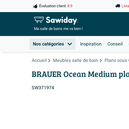
Évaluation client:
8.9
Livr
Ma salle de
bains me va bien !
Nos catégories
Inspiration
Conseil
Accueil
Meubles salle de bain
Plans sous
BRAUER Ocean Medium plan 
SW371974