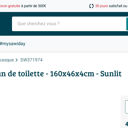
aison gratuite
à partir de 500€
30 jours
satisfait o
#mysawiday
 vasque
SW371974
de toilette - 160x46x4cm - Sunlit
4