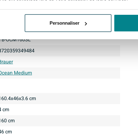
Personnaliser
SW371974
TB-OCM160SL
8720359349484
Brauer
Ocean Medium
160.4x46x3.6 cm
4 cm
160 cm
46 cm