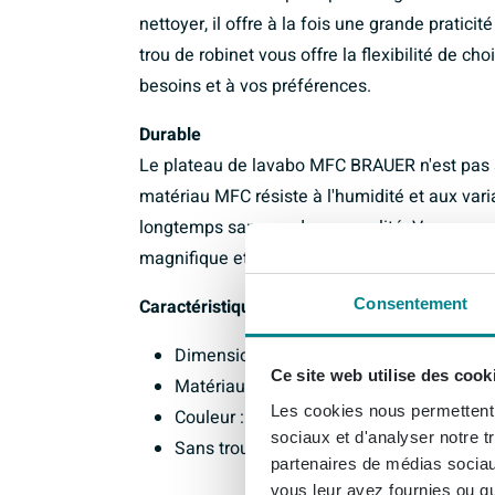
nettoyer, il offre à la fois une grande pratic
trou de robinet vous offre la flexibilité de ch
besoins et à vos préférences.
Durable
Le plateau de lavabo MFC BRAUER n'est pas se
matériau MFC résiste à l'humidité et aux vari
longtemps sans perdre en qualité. Vous pourr
magnifique et pratique dans votre salle de ba
Consentement
Caractéristiques :
Dimensions : 160x46x4cm
Ce site web utilise des cook
Matériau : MFC
Les cookies nous permettent d
Couleur : legno calore
sociaux et d'analyser notre t
Sans trou de robinet pour une flexibilit
partenaires de médias sociaux
vous leur avez fournies ou qu'