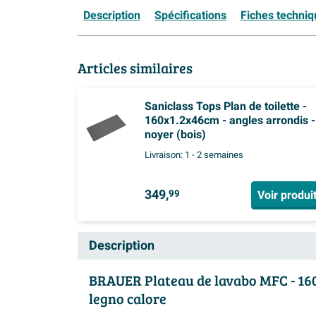
Description
Spécifications
Fiches techni
Articles similaires
Saniclass Tops Plan de toilette -
160x1.2x46cm - angles arrondis -
noyer (bois)
Livraison:
1 - 2 semaines
349,
Voir produi
99
Description
BRAUER Plateau de lavabo MFC - 160
legno calore