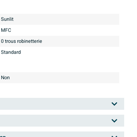
Sunlit
MFC
0 trous robinetterie
Standard
Non
oins en matière de salle de bains : qualité, sens du