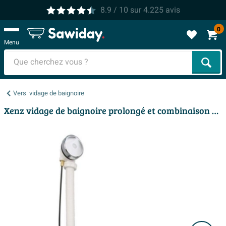
8.9
/ 10
sur
4.225
avis
0
Menu
Cher
Vers
vidage de baignoire
Xenz vidage de baignoire prolongé et combinaison de trop-plein chrome