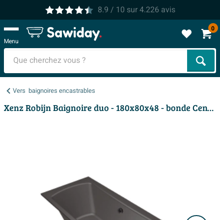
8.9
/ 10
sur
4.226
avis
0
Menu
Cher
Vers
baignoires encastrables
Xenz Robijn Baignoire duo - 180x80x48 - bonde Centrale - acrylique - anthracite