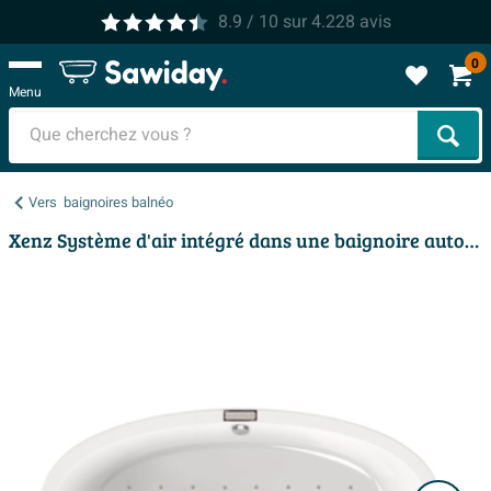
8.9
/ 10
sur
4.228
avis
0
Menu
Cher
Vers
baignoires balnéo
Xenz Système d'air intégré dans une baignoire autoportante parties visibles en chrome