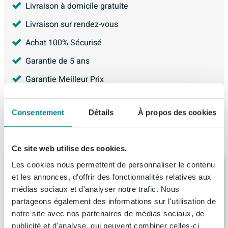
Livraison à domicile gratuite
Livraison sur rendez-vous
Achat 100% Sécurisé
Garantie de 5 ans
Garantie Meilleur Prix
4.225
avis, avec une évaluation de
8.9
Consentement
Détails
À propos des cookies
Articles similaires
Ce site web utilise des cookies.
Les cookies nous permettent de personnaliser le contenu
Saniclass Prime Essential Armoire haute -
120x35x35cm - 1 porte - hêtre - MDF
et les annonces, d'offrir des fonctionnalités relatives aux
médias sociaux et d'analyser notre trafic. Nous
Livraison:
1 - 2 semaines
partageons également des informations sur l'utilisation de
notre site avec nos partenaires de médias sociaux, de
267,
75
publicité et d'analyse, qui peuvent combiner celles-ci