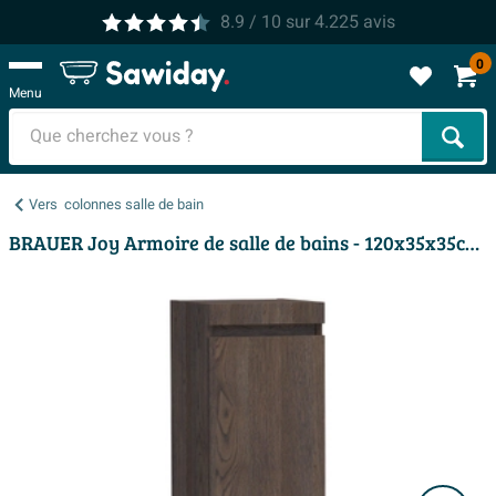
8.9
/ 10
sur
4.225
avis
0
Menu
Cher
Vers
colonnes salle de bain
BRAUER Joy Armoire de salle de bains - 120x35x35cm - 1 porte - sans poignée - charnières à gauche - lamelles chêne noir