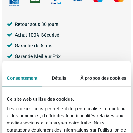
Retour sous 30 jours
Achat 100% Sécurisé
Garantie de 5 ans
Garantie Meilleur Prix
4.226
avis, avec une évaluation de
8.9
Consentement
Détails
À propos des cookies
Description
Ce site web utilise des cookies.
Les cookies nous permettent de personnaliser le contenu
BRAUER multiprise simple avec interrupteur
Spécifications
et les annonces, d'offrir des fonctionnalités relatives aux
Gris
médias sociaux et d'analyser notre trafic. Nous
partageons également des informations sur l'utilisation de
Fiches techniques
Numéro d'article
SW392945