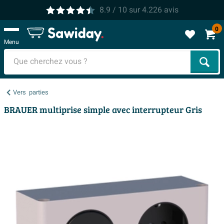
8.9
/ 10
sur
4.226
avis
0
Menu
Cher
Vers
parties
BRAUER multiprise simple avec interrupteur Gris