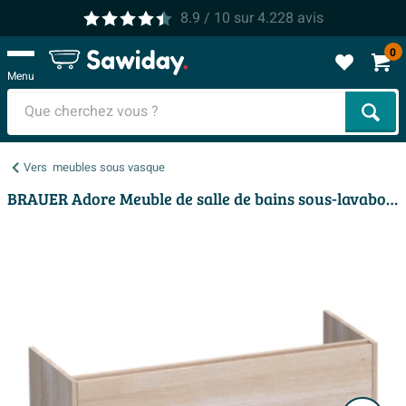
8.9
/ 10
sur
4.228
avis
0
Menu
Cher
Vers
meubles sous vasque
BRAUER Adore Meuble de salle de bains sous-lavabo - 120x46x55cm - 2 tiroirs à fermeture douce - sans poignée - 1 découpe pour siphon - chêne massif - chêne à lames blanc