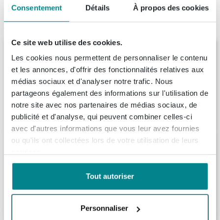
Consentement
Détails
À propos des cookies
Articles similaires
Ce site web utilise des cookies.
Ink fineer meuble de lavabo 120x52x40cm
Les cookies nous permettent de personnaliser le contenu
2 tiroirs sans poignée cadre tournant en
bois chocolat
et les annonces, d'offrir des fonctionnalités relatives aux
médias sociaux et d'analyser notre trafic. Nous
Livraison:
1 - 2 semaines
partageons également des informations sur l'utilisation de
notre site avec nos partenaires de médias sociaux, de
1.400,
49
publicité et d'analyse, qui peuvent combiner celles-ci
avec d'autres informations que vous leur avez fournies
ou qu'ils ont collectées lors de votre utilisation de leurs
BRAUER Joy meuble sous-lavabo 120 2
tiroirs softclose - sans poignée - 1 découpe
services.
pour siphon - chêne massif - chêne à
lames blanc
Tout autoriser
Livraison:
8 - 9 semaines
1.515,
-
Personnaliser