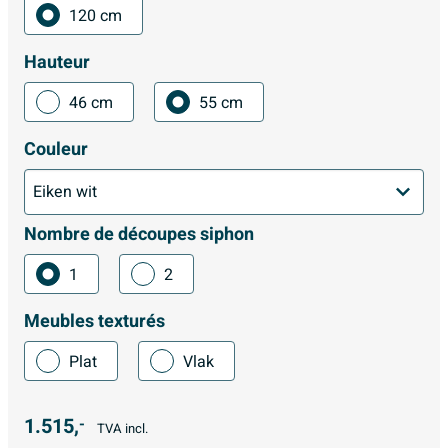
120 cm
Hauteur
46 cm
55 cm
Couleur
Nombre de découpes siphon
1
2
Meubles texturés
Plat
Vlak
1.515,
-
TVA incl.