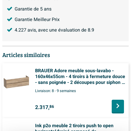
Garantie de 5 ans
Garantie Meilleur Prix
4.227
avis, avec une évaluation de
8.9
Articles similaires
BRAUER Adore meuble sous-lavabo -
160x46x55cm - 4 tiroirs à fermeture douce
- sans poignée - 2 découpes pour siphon -
chêne massif - chêne abouté gris
Livraison:
8 - 9 semaines
2.317,
86
Ink p2o meuble 2 tiroirs push to open