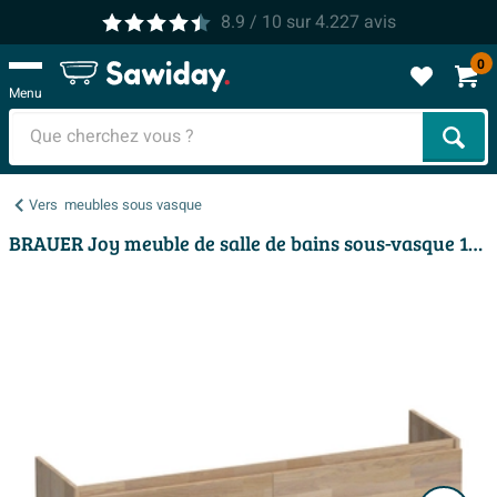
8.9
/ 10
sur
4.227
avis
0
Menu
Cher
Vers
meubles sous vasque
BRAUER Joy meuble de salle de bains sous-vasque 160 4 tiroirs softclose - sans poignée - 2 découpes pour siphon - chêne massif - chêne abouté gris