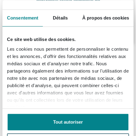
horizontal fraisé composé de
100x45x65cm chêne massif gris cendré
Livraison:
1 - 2 semaines
Consentement
Détails
À propos des cookies
2.262,
60
Ce site web utilise des cookies.
Les cookies nous permettent de personnaliser le contenu
Description
et les annonces, d'offrir des fonctionnalités relatives aux
médias sociaux et d'analyser notre trafic. Nous
BRAUER Solution Meuble de salle de bains
Spécifications
partageons également des informations sur l'utilisation de
sous-vasque - 160x46x50cm - 4 tiroirs
notre site avec nos partenaires de médias sociaux, de
softclose sans poignée - 2 découpes pour
publicité et d'analyse, qui peuvent combiner celles-ci
Fiches techniques
Numéro d'article
SW393096
siphon - bois - chêne gris
avec d'autres informations que vous leur avez fournies
Numéro de fournisseur
OK-JY160VEG
ou qu'ils ont collectées lors de votre utilisation de leurs
À propos de Brauer
Information technique du produit
Le meuble de salle de bains sous-vasque BRAUER
services.
Marque
Brauer
Solution est un magnifique ajout à l’aménagement de
Série
Joy
Informations de commande et de livraison
votre salle de bains. Avec ses dimensions de
Tout autoriser
160x46x50cm et son design unique en bois chêne gris,
Données techniques
Livraison