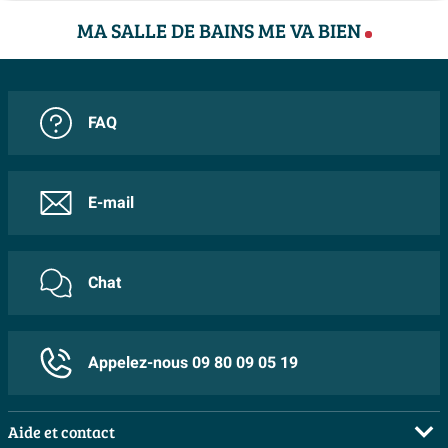
pratique, mais aussi un élément décoratif qui embellit
MA SALLE DE BAINS ME VA BIEN
la pièce.
Caractéristiques :
Dimensions : 160x46x50cm
FAQ
4 tiroirs softclose sans poignée
2 découpes pour siphon
E-mail
Matériau : bois - chêne gris
Chat
Appelez-nous 09 80 09 05 19
Aide et contact