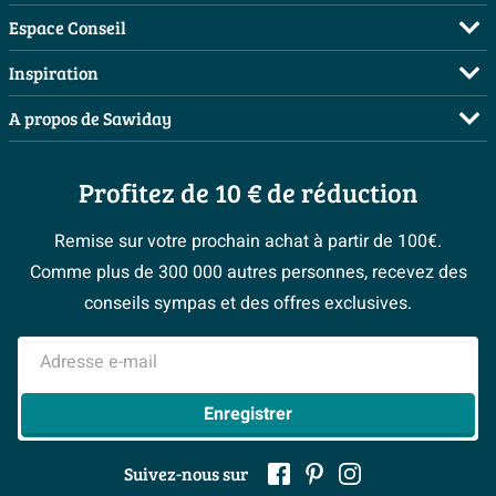
FAQ
Espace Conseil
Commander
Demandez votre devis
Inspiration
Payer
Planificateur 3D
Salles de bains complètes
A propos de Sawiday
Livraison / retrait
Les bons tuyaux
Inspiration toilettes
Qui sommes-nous ?
Annulation & Retour
Espace bricolage
Moodboards
Profitez de 10 € de réduction
Postes vacants
Garantie & réclamations
Bienvenue chez...
> Espace Conseil
Sawiday PRO
Politique d’avis
Remise sur votre prochain achat à partir de 100€.
Magazine
Fevad
Comme plus de 300 000 autres personnes, recevez des
> Service client
#Mysawiday
Ils parlent de nous
conseils sympas et des offres exclusives.
Mentions légales
> Inspiration salle de bains
Adresse e-mail
Enregistrer
Suivez-nous sur