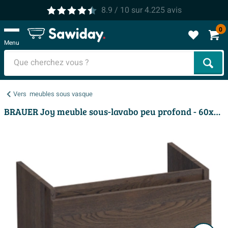
8.9
/ 10
sur
4.225
avis
0
Menu
Cher
Vers
meubles sous vasque
BRAUER Joy meuble sous-lavabo peu profond - 60x39x50cm - 2 tiroirs softclose - sans poignées - 1 découpe pour siphon - chêne massif - lamelles chêne noir