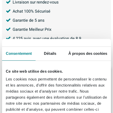
Livraison sur rendez-vous
Achat 100% Sécurisé
Garantie de 5 ans
Garantie Meilleur Prix
4.225
avis, avec une évaluation de
8.9
Consentement
Détails
À propos des cookies
Articles similaires
Ce site web utilise des cookies.
BRAUER Adore meuble sous-lavabo peu
profond - 60x39x55cm - 2 tiroirs softclose -
Les cookies nous permettent de personnaliser le contenu
sans poignées - 1 découpe pour siphon -
et les annonces, d'offrir des fonctionnalités relatives aux
chêne massif - lattes de chêne noir
Livraison:
8 - 9 semaines
médias sociaux et d'analyser notre trafic. Nous
partageons également des informations sur l'utilisation de
notre site avec nos partenaires de médias sociaux, de
1.354,
28
publicité et d'analyse, qui peuvent combiner celles-ci