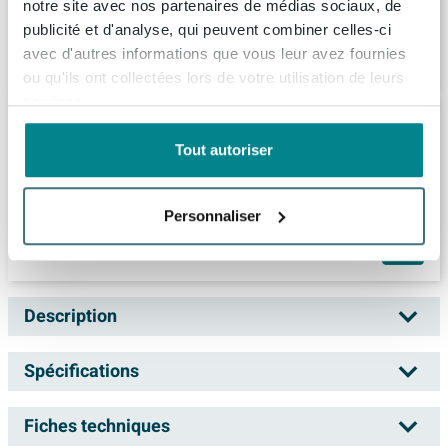
notre site avec nos partenaires de médias sociaux, de
publicité et d'analyse, qui peuvent combiner celles-ci
1.314,
-
avec d'autres informations que vous leur avez fournies
ou qu'ils ont collectées lors de votre utilisation de leurs
services.
Ink fineer meuble de lavabo 80x52x45cm 2
tiroirs sans poignée cadre tournant en bois
Tout autoriser
décor bois chocolat
Livraison:
1 - 2 semaines
Personnaliser
1.298,
43
Description
BRAUER Adore Meuble sous-lavabo peu
Spécifications
profond - 60x39x55cm - 2 tiroirs à fermeture
douce - sans poignées - 1 découpe pour
Fiches techniques
Numéro d'article
SW393146
siphon - chêne massif - chêne à lamelles