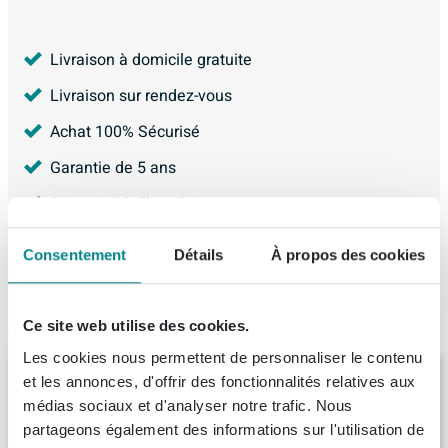
Livraison à domicile gratuite
Livraison sur rendez-vous
Achat 100% Sécurisé
Garantie de 5 ans
Garantie Meilleur Prix
4.226
avis, avec une évaluation de
8.9
Consentement
Détails
À propos des cookies
Articles similaires
Ce site web utilise des cookies.
Les cookies nous permettent de personnaliser le contenu
BRAUER Inspire meuble sous-lavabo 60 2
et les annonces, d'offrir des fonctionnalités relatives aux
tiroirs softclose - sans poignée - 1 découpe
médias sociaux et d'analyser notre trafic. Nous
pour siphon - chêne massif - chêne à
partageons également des informations sur l'utilisation de
lamelles naturel
Livraison:
8 - 9 semaines