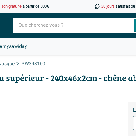
aison gratuite
à partir de 500€
30 jours
satisfait o
#mysawiday
 vasque
SW393160
 supérieur - 240x46x2cm - chêne ab
L