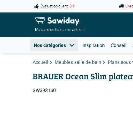
Évaluation client:
8.9
Livr
Ma salle de
bains me va bien !
Nos catégories
Inspiration
Conseil
Accueil
Meubles salle de bain
Plans sous
BRAUER Ocean Slim plateau
SW393160