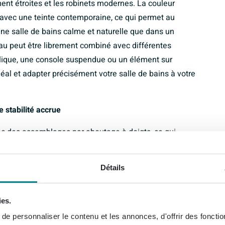
ent étroites et les robinets modernes. La couleur
 avec une teinte contemporaine, ce qui permet au
une salle de bains calme et naturelle que dans un
au peut être librement combiné avec différentes
lique, une console suspendue ou un élément sur
al et adapter précisément votre salle de bains à votre
 stabilité accrue
ec des assemblages par aboutage à doigts, ce qui
ngue durée de vie. Grâce à l’aboutage à doigts, les
travail du bois est limité et le plateau reste plat et
Détails
dans la salle de bains. Sa structure solide rend le
lourdes et des robinets de haute qualité, pourvu qu’il
ies.
 finition chêne gris, vous obtenez la chaleur du vrai
t d’attendre d’un produit de qualité. Vous investissez
e personnaliser le contenu et les annonces, d'offrir des fonctio