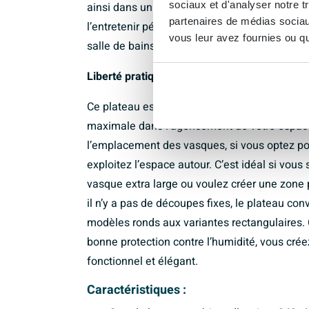
sociaux et d'analyser notre t
ainsi dans un élément intemporel qui rester
partenaires de médias sociaux
l’entretenir périodiquement conformément au
vous leur avez fournies ou qu'
salle de bains en bois.
Liberté pratique d’agencement sans perçage
Ce plateau est livré sans perçages pour robin
maximale dans l’agencement de votre espac
l’emplacement des vasques, si vous optez p
exploitez l’espace autour. C’est idéal si vou
vasque extra large ou voulez créer une zone 
il n’y a pas de découpes fixes, le plateau con
modèles ronds aux variantes rectangulaires.
bonne protection contre l’humidité, vous crée
fonctionnel et élégant.
Caractéristiques :