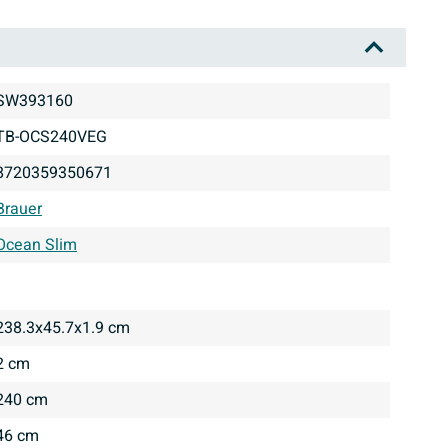
SW393160
TB-OCS240VEG
8720359350671
Brauer
Ocean Slim
238.3x45.7x1.9 cm
2 cm
240 cm
46 cm