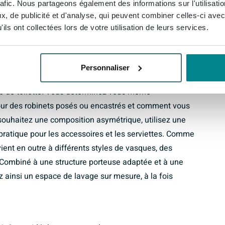
rafic. Nous partageons également des informations sur l'utilisati
a beau pendant de nombreuses années, à condition de
, de publicité et d'analyse, qui peuvent combiner celles-ci avec
x recommandations d’utilisation pour les plateaux de
ils ont collectées lors de votre utilisation de leurs services.
s pour robinets
Personnaliser
ets ni découpes, ce qui vous offre une liberté
e de toilette. Vous déterminez vous-même
our des robinets posés ou encastrés et comment vous
s souhaitez une composition asymétrique, utilisez une
pratique pour les accessoires et les serviettes. Comme
vient en outre à différents styles de vasques, des
 Combiné à une structure porteuse adaptée et à une
z ainsi un espace de lavage sur mesure, à la fois