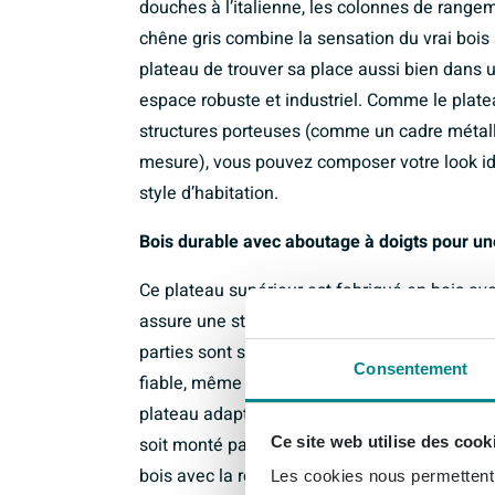
douches à l’italienne, les colonnes de rangem
chêne gris combine la sensation du vrai bois
plateau de trouver sa place aussi bien dans 
espace robuste et industriel. Comme le plate
structures porteuses (comme un cadre métal
mesure), vous pouvez composer votre look idé
style d’habitation.
Bois durable avec aboutage à doigts pour une
Ce plateau supérieur est fabriqué en bois av
assure une stabilité supplémentaire et une lo
parties sont solidement reliées entre elles, le 
Consentement
fiable, même en cas d’utilisation quotidienne 
plateau adapté comme base pour des vasques 
Ce site web utilise des cook
soit monté par un professionnel. Combiné à la
bois avec la robustesse que vous êtes en droi
Les cookies nous permettent d