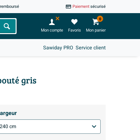
u remboursé
Paiement
sécurisé
0
Chercher
Mon compte
Favoris
Mon panier
Sawiday PRO
Service client
outé gris
argeur