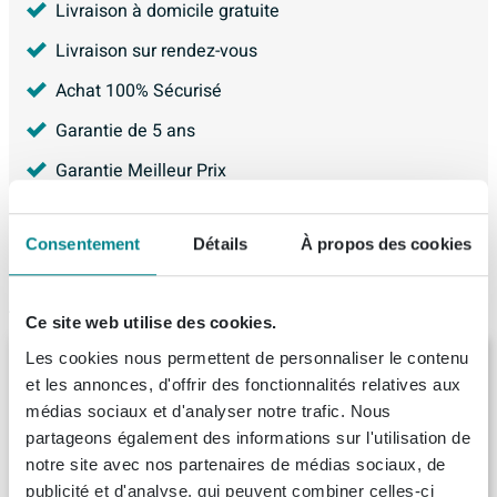
Livraison à domicile gratuite
Livraison sur rendez-vous
Achat 100% Sécurisé
Garantie de 5 ans
Garantie Meilleur Prix
4.226
avis, avec une évaluation de
8.9
Consentement
Détails
À propos des cookies
Articles similaires
Ce site web utilise des cookies.
Les cookies nous permettent de personnaliser le contenu
BRAUER Adore meuble sous-lavabo -
120x46x55cm - 4 tiroirs softclose - sans
et les annonces, d'offrir des fonctionnalités relatives aux
poignées - 2 découpes pour siphon - chêne
médias sociaux et d'analyser notre trafic. Nous
massif - chêne à lamelles blanc
partageons également des informations sur l'utilisation de
Livraison:
8 - 9 semaines
notre site avec nos partenaires de médias sociaux, de
publicité et d'analyse, qui peuvent combiner celles-ci