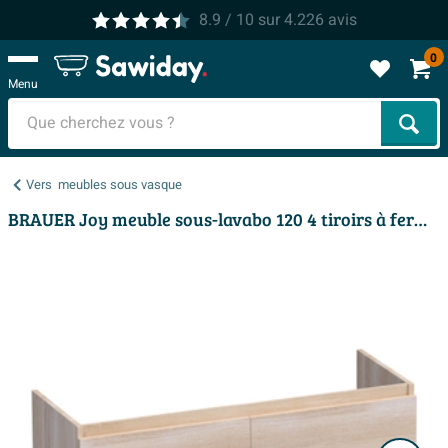
8.9
/ 10
sur
4.226
avis
0
Menu
Cher
Vers
meubles sous vasque
BRAUER Joy meuble sous-lavabo 120 4 tiroirs à fermeture douce - sans poignée - 2 découpes pour siphon - chêne massif - chêne à lamelles blanc