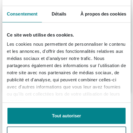
Saniclass Tops Plan de travail -
60x1.5x46cm - Cannelle
Consentement
Détails
À propos des cookies
Livraison:
1 - 2 semaines
249,
99
Ce site web utilise des cookies.
Les cookies nous permettent de personnaliser le contenu
BRAUER Ocean Edge plan vasque -
et les annonces, d'offrir des fonctionnalités relatives aux
60x46x4cm - Érosion
médias sociaux et d'analyser notre trafic. Nous
Livraison:
7 - 8 semaines
partageons également des informations sur l'utilisation de
notre site avec nos partenaires de médias sociaux, de
publicité et d'analyse, qui peuvent combiner celles-ci
294,
85
avec d'autres informations que vous leur avez fournies
ou qu'ils ont collectées lors de votre utilisation de leurs
services.
Description
Tout autoriser
BRAUER natural wood Plan de toilette -
Spécifications
60x46x2cm - sans trou de robinet - bois -