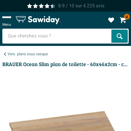
8.9
/ 10
sur
4.225
avis
0
Menu
Cher
Vers
plans sous vasque
BRAUER Ocean Slim plan de toilette - 60x46x2cm - chêne abouté gris