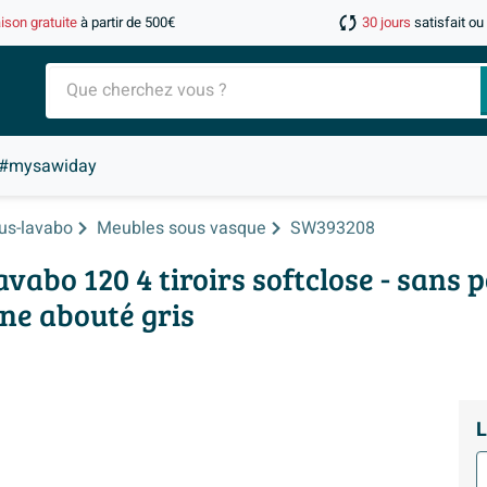
aison gratuite
à partir de 500€
30 jours
satisfait o
#mysawiday
us-lavabo
Meubles sous vasque
SW393208
abo 120 4 tiroirs softclose - sans 
êne abouté gris
L