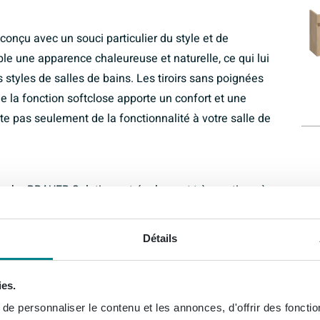
nçu avec un souci particulier du style et de
le une apparence chaleureuse et naturelle, ce qui lui
 styles de salles de bains. Les tiroirs sans poignées
e la fonction softclose apporte un confort et une
e pas seulement de la fonctionnalité à votre salle de
lavabo BRAUER Solution est également très pratique à
ffre suffisamment d’espace de rangement pour toutes vos
 articles de toilette. Les 2 découpes pour siphon
Détails
nt à votre lavabo, tandis que la fermeture softclose
e. Ce meuble combine de manière harmonieuse
ies.
e personnaliser le contenu et les annonces, d'offrir des fonctio