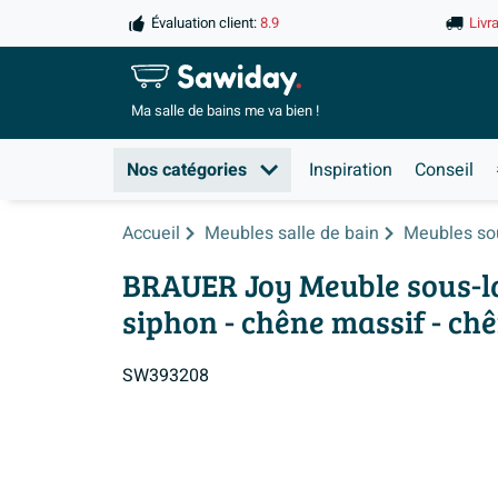
Évaluation client:
8.9
Livr
Ma salle de
bains me va bien !
Nos catégories
Inspiration
Conseil
Accueil
Meubles salle de bain
Meubles so
BRAUER Joy Meuble sous-lav
siphon - chêne massif - ch
SW393208