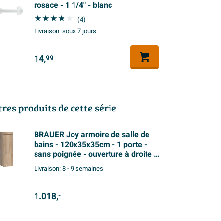
rosace - 1 1/4" - blanc
(4)
Livraison:
sous 7 jours
14,
99
tres produits de cette série
BRAUER Joy armoire de salle de
bains - 120x35x35cm - 1 porte -
sans poignée - ouverture à droite -
chêne abouté gris
Livraison:
8 - 9 semaines
1.018,
-