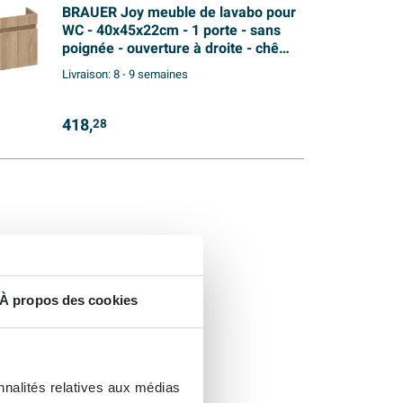
BRAUER Joy meuble de lavabo pour
WC - 40x45x22cm - 1 porte - sans
poignée - ouverture à droite - chêne
gris à coupe en doigts
Livraison:
8 - 9 semaines
418,
28
À propos des cookies
nnalités relatives aux médias