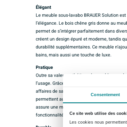
Élégant
Le meuble sous-lavabo BRAUER Solution est co
l’élégance. Le bois chêne gris donne au meub
permet de s’intégrer parfaitement dans divers
créent un design épuré et moderne, tandis qu
durabilité supplémentaires. Ce meuble n’ajout
bains, mais aussi une touche de luxe.
Pratique
Outre sa valeur esthétique, le meuble sous-
l’usage. Grâce à ses 4 tiroirs spacieux, il o
affaires de salle de bains, des serviettes aux
Consentement
permettent au meuble de s’adapter parfaiteme
assure une manipulation silencieuse et sûr
Ce site web utilise des cook
fonctionnalité et confort.
Les cookies nous permettent d