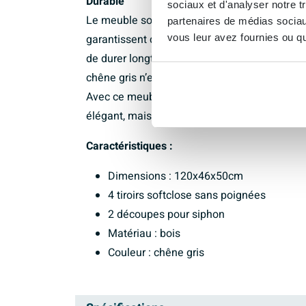
Durable
sociaux et d'analyser notre t
Le meuble sous-lavabo BRAUER Solution est fa
partenaires de médias sociaux
vous leur avez fournies ou qu'
garantissent durabilité et qualité. Le cadre e
de durer longtemps et de résister à une utilis
chêne gris n’est pas seulement agréable à rega
Avec ce meuble sous-lavabo, vous apportez 
élégant, mais aussi durable.
Caractéristiques :
Dimensions : 120x46x50cm
4 tiroirs softclose sans poignées
2 découpes pour siphon
Matériau : bois
Couleur : chêne gris