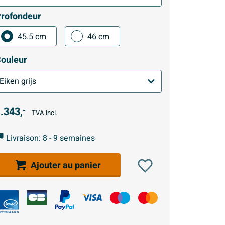
rofondeur
45.5 cm
46 cm
ouleur
.343,
-
TVA incl.
Livraison: 8 - 9 semaines
Ajouter au panier