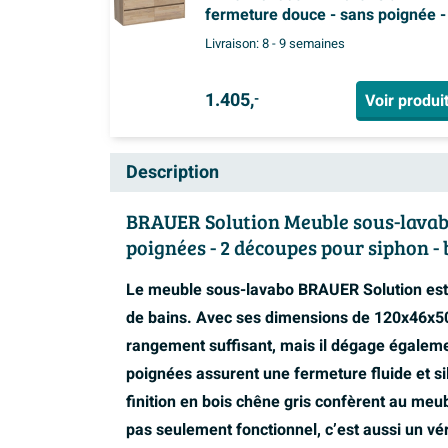
fermeture douce - sans poignée -
découpes pour siphon - chêne
Livraison:
8 - 9 semaines
massif - assemblage à dents de
scie chêne gris
1.405,
Voir produi
-
Description
BRAUER Solution Meuble sous-lavabo 
poignées - 2 découpes pour siphon - b
Le meuble sous-lavabo BRAUER Solution est 
de bains. Avec ses dimensions de 120x46x5
rangement suffisant, mais il dégage égalemen
poignées assurent une fermeture fluide et si
finition en bois chêne gris confèrent au me
pas seulement fonctionnel, c’est aussi un vé