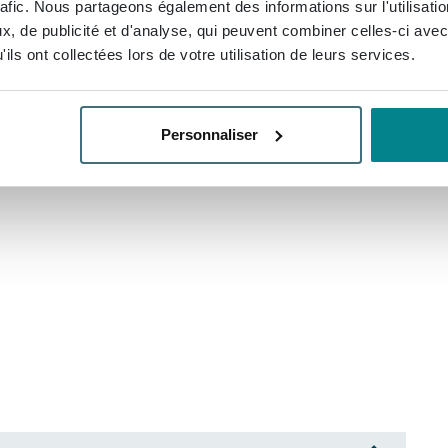
rafic. Nous partageons également des informations sur l'utilisati
briqué à partir de matériaux de haute qualité qui
, de publicité et d'analyse, qui peuvent combiner celles-ci avec
ils ont collectées lors de votre utilisation de leurs services.
n bois est solide et robuste, ce qui permet au meuble
ation quotidienne dans la salle de bains. La finition
rder, elle résiste également à l’humidité et à l’usure.
Personnaliser
chez vous un élément de mobilier non seulement