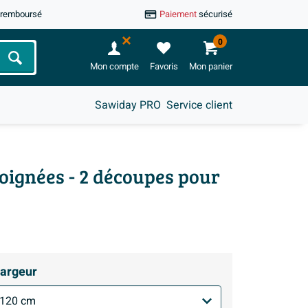
u remboursé
Paiement
sécurisé
0
Chercher
Mon compte
Favoris
Mon panier
Sawiday PRO
Service client
poignées - 2 découpes pour
argeur