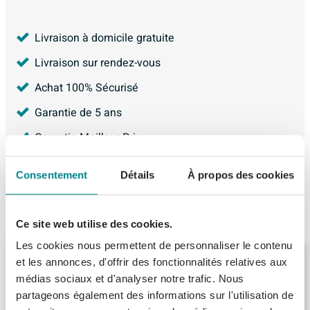
Livraison à domicile gratuite
Livraison sur rendez-vous
Achat 100% Sécurisé
Garantie de 5 ans
Garantie Meilleur Prix
4.226
avis, avec une évaluation de
8.9
Consentement
Détails
À propos des cookies
Articles similaires
Ce site web utilise des cookies.
Les cookies nous permettent de personnaliser le contenu
Ink fineer 45 meuble 2 tiroirs sans poignée
et les annonces, d'offrir des fonctionnalités relatives aux
placage chêne avec cadre tournant en bois
médias sociaux et d'analyser notre trafic. Nous
symétrique 60x45x65cm naturel
partageons également des informations sur l'utilisation de
Livraison:
10 - 11 semaines