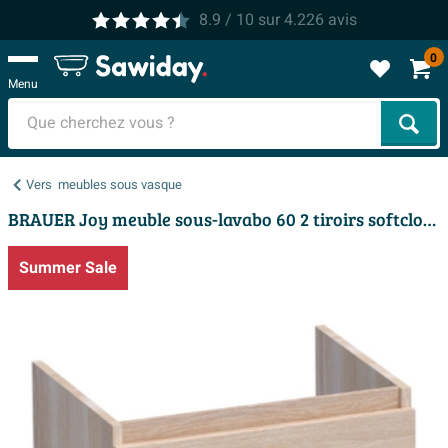
8.9
/ 10
sur
4.226
avis
0
Menu
Cher
Vers
meubles sous vasque
BRAUER Joy meuble sous-lavabo 60 2 tiroirs softclose - sans poignées - 1 découpe pour siphon - chêne massif - lattes chêne blanc
Summer Sale