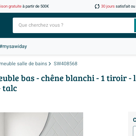
aison gratuite
à partir de 500€
30 jours
satisfait o
#mysawiday
meuble salle de bains
SW408568
e bas - chêne blanchi - 1 tiroir -
 talc
C