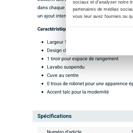
sociaux et d'analyser notre t
dans chaque salle de bains. Les lignes épurée
partenaires de médias sociaux
un ajout intemporel à votre intérieur.
vous leur avez fournies ou qu'
Caractéristiques :
Largeur 120 cm
Design chêne blanchi
1 tiroir pour espace de rangement
Lavabo suspendu
Cuve au centre
0 trous de robinet pour une apparence é
Accent talc pour la modernité
Spécifications
Numéro d'article