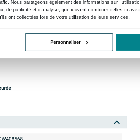
rafic. Nous partageons également des informations sur l'utilisati
s et les matériaux de haute qualité font de ce produit
, de publicité et d'analyse, qui peuvent combiner celles-ci avec
ils ont collectées lors de votre utilisation de leurs services.
Personnaliser
purée
SW408568