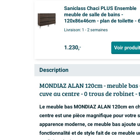
Saniclass Chaci PLUS Ensemble
meuble de salle de bains -
120x86x46cm - plan de toilette - 
tiroirs - noyer (bois)
Livraison:
1 - 2 semaines
1.230,
Voir produi
-
Description
MONDIAZ ALAN 120cm - meuble bas - c
cuve au centre - 0 trous de robinet - 
Le meuble bas MONDIAZ ALAN 120cm en chên
centre est une pièce magnifique pour votre s
apparence moderne, ce meuble bas ajoute un
fonctionnalité et de style fait de ce meuble