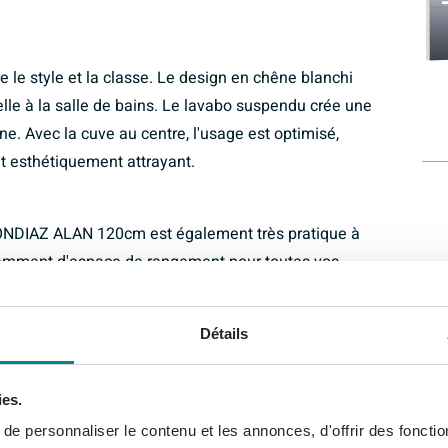
e style et la classe. Le design en chêne blanchi
le à la salle de bains. Le lavabo suspendu crée une
e. Avec la cuve au centre, l'usage est optimisé,
et esthétiquement attrayant.
MONDIAZ ALAN 120cm est également très pratique à
fisamment d'espace de rangement pour toutes vos
obinet assurent une apparence épurée et ordonnée. Ce
 d'utilisation et de fonctionnalité, ce qui en fait un
Détails
ies.
lange parfait de modernité et de durabilité.
e personnaliser le contenu et les annonces, d'offrir des fonctio
e à l'ensemble, ce qui fait que le meuble se distingue