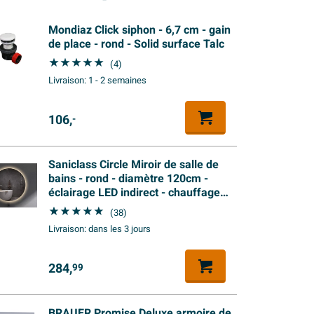
Mondiaz Click siphon - 6,7 cm - gain
de place - rond - Solid surface Talc
(4)
Livraison:
1 - 2 semaines
106,
-
Saniclass Circle Miroir de salle de
bains - rond - diamètre 120cm -
éclairage LED indirect - chauffage
miroir - interrupteur infrarouge
(38)
Livraison:
dans les 3 jours
284,
99
BRAUER Promise Deluxe armoire de