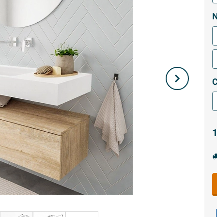
N
C
1