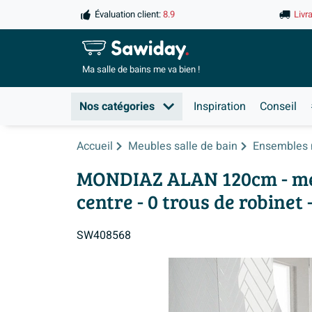
Évaluation client:
8.9
Livr
Ma salle de
bains me va bien !
Nos catégories
Inspiration
Conseil
Accueil
Meubles salle de bain
Ensembles 
MONDIAZ ALAN 120cm - meubl
centre - 0 trous de robinet -
SW408568