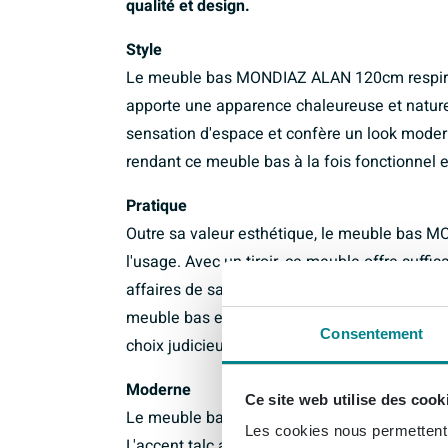
qualité et design.
Style
Le meuble bas MONDIAZ ALAN 120cm respire l
apporte une apparence chaleureuse et naturel
sensation d'espace et confère un look modern
rendant ce meuble bas à la fois fonctionnel 
Pratique
Outre sa valeur esthétique, le meuble bas 
l'usage. Avec un tiroir, ce meuble offre suf
affaires de salle de bains. Les 0 trous de r
meuble bas est conçu dans un souci de facilité
Consentement
choix judicieux pour chaque salle de bains.
Moderne
Ce site web utilise des cook
Le meuble bas MONDIAZ ALAN 120cm est un mé
Les cookies nous permettent d
L'accent talc ajoute une touche contemporain