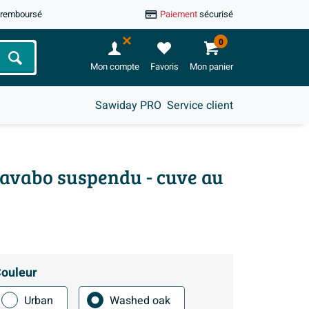
u remboursé
Paiement
sécurisé
0
Chercher
Mon compte
Favoris
Mon panier
Sawiday PRO
Service client
 lavabo suspendu - cuve au
ouleur
Urban
Washed oak