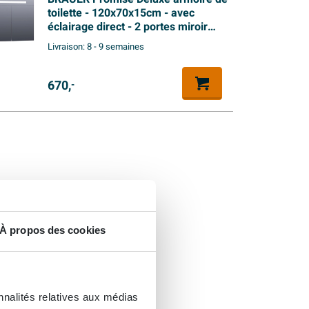
toilette - 120x70x15cm - avec
éclairage direct - 2 portes miroir
double face - blanc mat
Livraison:
8 - 9 semaines
670,
-
À propos des cookies
nnalités relatives aux médias