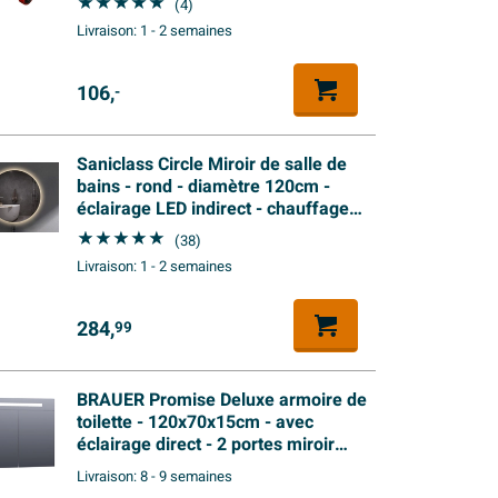
(4)
Livraison:
1 - 2 semaines
106,
-
Saniclass Circle Miroir de salle de
bains - rond - diamètre 120cm -
éclairage LED indirect - chauffage
miroir - interrupteur infrarouge
(38)
Livraison:
1 - 2 semaines
284,
99
BRAUER Promise Deluxe armoire de
toilette - 120x70x15cm - avec
éclairage direct - 2 portes miroir
double face - blanc mat
Livraison:
8 - 9 semaines