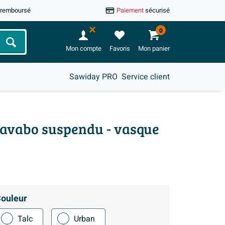
u remboursé
Paiement
sécurisé
0
Chercher
Mon compte
Favoris
Mon panier
Sawiday PRO
Service client
 lavabo suspendu - vasque
ouleur
Talc
Urban