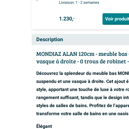
tiroirs - noyer (bois)
Livraison:
1 - 2 semaines
1.230,
Voir produi
-
Description
MONDIAZ ALAN 120cm - meuble bas - c
vasque à droite - 0 trous de robinet -
Découvrez la splendeur du meuble bas MON
suspendu et une vasque à droite. Cet ajout é
style, apportant une touche de luxe à votre r
rangement suffisant, tandis que le design i
styles de salles de bains. Profitez de l’appa
transforme votre salle de bains en une oasis
Élégant