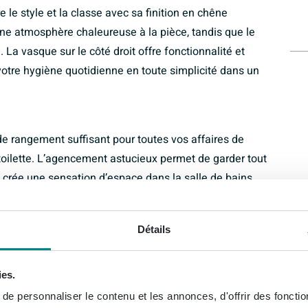
 style et la classe avec sa finition en chêne
une atmosphère chaleureuse à la pièce, tandis que le
a vasque sur le côté droit offre fonctionnalité et
votre hygiène quotidienne en toute simplicité dans un
de rangement suffisant pour toutes vos affaires de
e toilette. L’agencement astucieux permet de garder tout
 crée une sensation d’espace dans la salle de bains.
iberté de choisir vous-même le robinet idéal qui
Détails
out intemporel à votre salle de bains qui durera des
ies.
n talc apporte une élégance subtile qui s’accorde
e personnaliser le contenu et les annonces, d'offrir des fonctio
ofitez de la durabilité et de la beauté intemporelle de