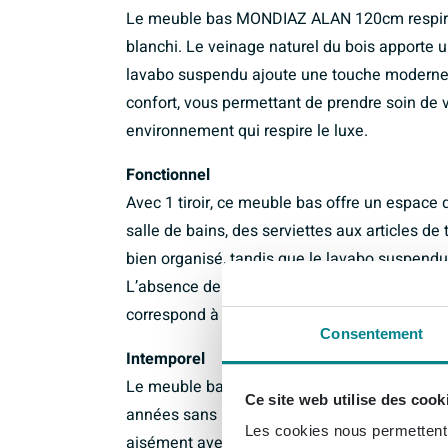
Le meuble bas MONDIAZ ALAN 120cm respire le
blanchi. Le veinage naturel du bois apporte 
lavabo suspendu ajoute une touche moderne. L
confort, vous permettant de prendre soin de 
environnement qui respire le luxe.
Fonctionnel
Avec 1 tiroir, ce meuble bas offre un espace 
salle de bains, des serviettes aux articles d
bien organisé, tandis que le lavabo suspendu
L’absence de trous de robinet vous donne la l
correspond à votre style.
Consentement
Intemporel
Le meuble bas MONDIAZ ALAN 120cm est un aj
Ce site web utilise des cook
années sans perdre de son charme. La finitio
Les cookies nous permettent d
aisément avec différents styles d’intérieur. Pr