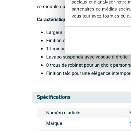
sociaux et d'analyser notre t
ce meuble qui ajoute une touche de luxe à vo
partenaires de médias sociaux
vous leur avez fournies ou qu'
Caractéristiques :
Largeur 120 cm
Finition chêne blanchi
1 tiroir pour le rangement
Lavabo suspendu avec vasque à droite
0 trous de robinet pour un choix personn
Finition talc pour une élégance intempor
Spécifications
Numéro d'article
Marque