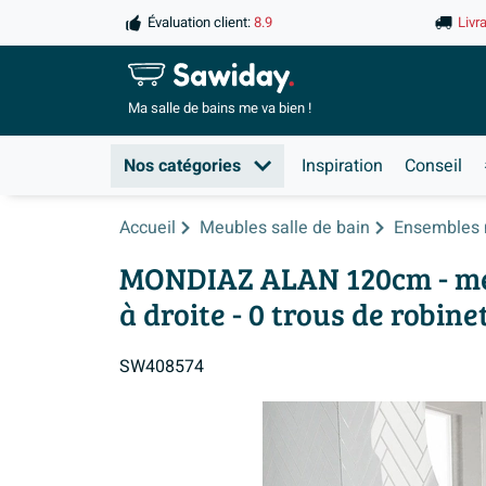
Évaluation client:
8.9
Livr
Ma salle de
bains me va bien !
Nos catégories
Inspiration
Conseil
Accueil
Meubles salle de bain
Ensembles 
MONDIAZ ALAN 120cm - meubl
à droite - 0 trous de robinet
SW408574