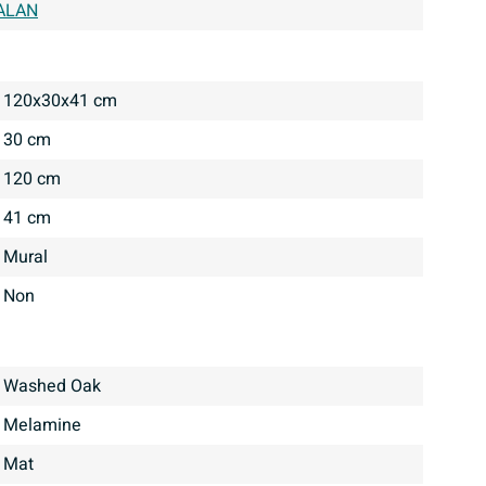
ALAN
120x30x41 cm
30 cm
120 cm
41 cm
Mural
Non
Washed Oak
Melamine
mat