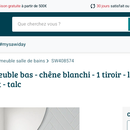
aison gratuite
à partir de 500€
30 jours
satisfait o
#mysawiday
meuble salle de bains
SW408574
e bas - chêne blanchi - 1 tiroir -
 - talc
C