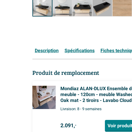
Description
Spécifications
Fiches techni
Produit de remplacement
Mondiaz ALAN-DLUX Ensemble d
meuble - 120cm - meuble Washe
Oak mat - 2 tiroirs - Lavabo Cloud
Opalo suspendu - vasque Centre -
Livraison:
8 - 9 semaines
trous de robinet
2.091,
Voir produi
-