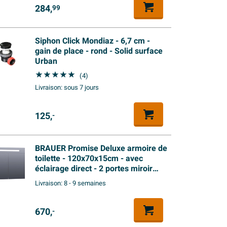
284,
99
Siphon Click Mondiaz - 6,7 cm -
gain de place - rond - Solid surface
Urban
(4)
Livraison:
sous 7 jours
125,
-
BRAUER Promise Deluxe armoire de
toilette - 120x70x15cm - avec
éclairage direct - 2 portes miroir
double face - blanc mat
Livraison:
8 - 9 semaines
670,
-