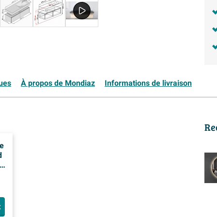
ques
À propos de Mondiaz
Informations de livraison
Re
e
d
 0
t