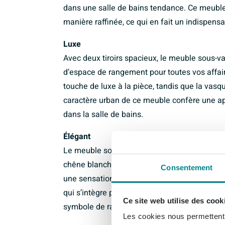
dans une salle de bains tendance. Ce meuble 
manière raffinée, ce qui en fait un indispen
Luxe
Avec deux tiroirs spacieux, le meuble sou
d’espace de rangement pour toutes vos affai
touche de luxe à la pièce, tandis que la vasq
caractère urban de ce meuble confère une ap
dans la salle de bains.
Élégant
Le meuble sous-vasque MONDIAZ ALAN 120 c
chêne blanchi donne une apparence raffinée 
Consentement
une sensation de légèreté et d’espace. Le de
qui s’intègre parfaitement dans un aménag
Ce site web utilise des cook
symbole de raffinement et de classe dans la 
Les cookies nous permettent d