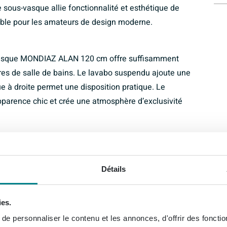
sous-vasque allie fonctionnalité et esthétique de
sable pour les amateurs de design moderne.
s-vasque MONDIAZ ALAN 120 cm offre suffisamment
res de salle de bains. Le lavabo suspendu ajoute une
ue à droite permet une disposition pratique. Le
parence chic et crée une atmosphère d’exclusivité
m dégage une élégance incontestable. Le bois de
à l’ensemble, tandis que le lavabo suspendu apporte
Détails
sign avec 0 trous de robinet assure un aspect épuré
ement contemporain. Ce meuble sous-vasque est un
ies.
salle de bains.
e personnaliser le contenu et les annonces, d'offrir des fonctio