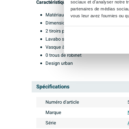
Caractéristiques :
sociaux et d'analyser notre t
partenaires de médias sociaux
Matériau : chêne blanchi
vous leur avez fournies ou qu'
Dimensions : 120 cm de large
2 tiroirs pour le rangement
Lavabo suspendu
Vasque à droite
0 trous de robinet
Design urban
Spécifications
Numéro d'article
Marque
Série