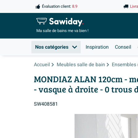
Évaluation client:
8.9
Livr
Ma salle de
bains me va bien !
Nos catégories
Inspiration
Conseil
Accueil
Meubles salle de bain
Ensembles 
MONDIAZ ALAN 120cm - meub
- vasque à droite - 0 trous 
SW408581