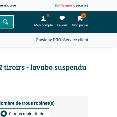
u remboursé
Paiement
sécurisé
0
Chercher
Mon compte
Favoris
Mon panier
Sawiday PRO
Service client
 tiroirs - lavabo suspendu
ombre de trous robinet(s)
0 trous robinetterie