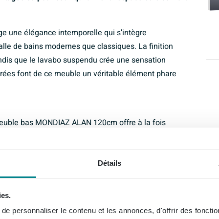
une élégance intemporelle qui s’intègre
alle de bains modernes que classiques. La finition
tandis que le lavabo suspendu crée une sensation
purées font de ce meuble un véritable élément phare
 meuble bas MONDIAZ ALAN 120cm offre à la fois
r est parfait pour ranger serviettes, articles de toilette
 vasques offrent facilité et confort lors des matinées
ent de partager le meuble sans faire de compromis sur
Détails
ies.
e personnaliser le contenu et les annonces, d'offrir des fonctio
IAZ ALAN 120cm ajoutent une touche de raffinement à