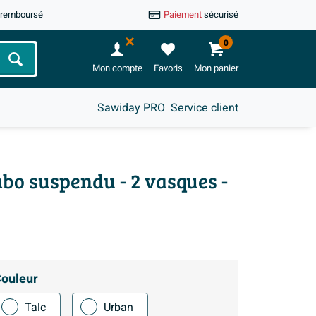
u remboursé
Paiement
sécurisé
0
Chercher
Mon compte
Favoris
Mon panier
Sawiday PRO
Service client
abo suspendu - 2 vasques -
ouleur
Talc
Urban