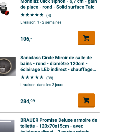
Mondiaz Click siphon - 6,7 cm - gain
de place - rond - Solid surface Talc
(4)
Livraison:
1 - 2 semaines
106,
-
Saniclass Circle Miroir de salle de
bains - rond - diamètre 120cm -
éclairage LED indirect - chauffage
miroir - interrupteur infrarouge
(38)
Livraison:
dans les 3 jours
284,
99
BRAUER Promise Deluxe armoire de
toilette - 120x70x15cm - avec