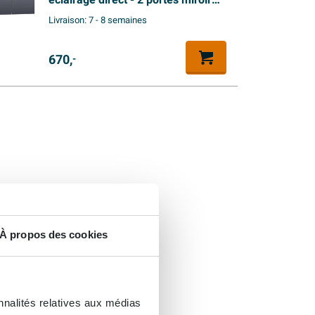
éclairage direct - 2 portes miroir
double face - blanc mat
Livraison:
7 - 8 semaines
670,
-
À propos des cookies
nnalités relatives aux médias