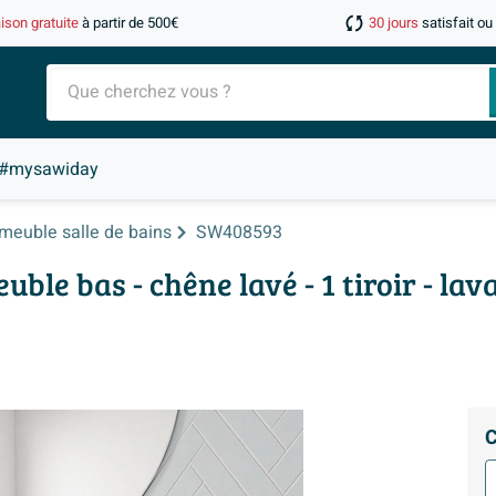
aison gratuite
à partir de 500€
30 jours
satisfait o
#mysawiday
meuble salle de bains
SW408593
e bas - chêne lavé - 1 tiroir - lav
C