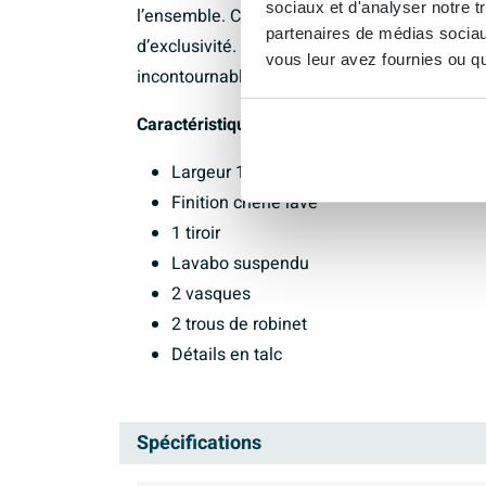
sociaux et d'analyser notre t
l’ensemble. Ces accents subtils confèrent a
partenaires de médias sociaux
d’exclusivité. La combinaison de fonctionnali
vous leur avez fournies ou qu'
incontournable pour quiconque recherche un m
Caractéristiques :
Largeur 120 cm
Finition chêne lavé
1 tiroir
Lavabo suspendu
2 vasques
2 trous de robinet
Détails en talc
Spécifications