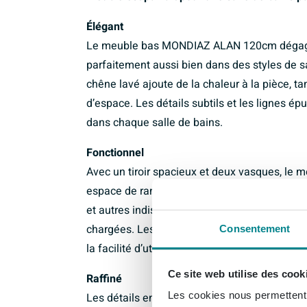
Élégant
Le meuble bas MONDIAZ ALAN 120cm dégage 
parfaitement aussi bien dans des styles de s
chêne lavé ajoute de la chaleur à la pièce, 
d’espace. Les détails subtils et les lignes é
dans chaque salle de bains.
Fonctionnel
Avec un tiroir spacieux et deux vasques, le
espace de rangement et fonctionnalité. Le tiroi
et autres indispensables, tandis que les deux
chargées. Les deux trous de robinet permett
Consentement
la facilité d’utilisation.
Ce site web utilise des cook
Raffiné
Les cookies nous permettent d
Les détails en talc sur le meuble bas MOND