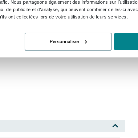
rafic. Nous partageons également des informations sur l'utilisati
u meuble un aspect luxueux et procurent un sentiment
, de publicité et d'analyse, qui peuvent combiner celles-ci avec
té et de raffinement fait de ce meuble un
ils ont collectées lors de votre utilisation de leurs services.
euble de salle de bains à la fois élégant et pratique.
Personnaliser