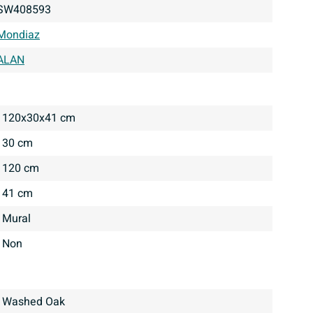
SW408593
Mondiaz
ALAN
120x30x41 cm
30 cm
120 cm
41 cm
Mural
Non
Washed Oak