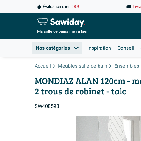
Évaluation client:
8.9
Livr
Ma salle de
bains me va bien !
Nos catégories
Inspiration
Conseil
Accueil
Meubles salle de bain
Ensembles 
MONDIAZ ALAN 120cm - meubl
2 trous de robinet - talc
SW408593