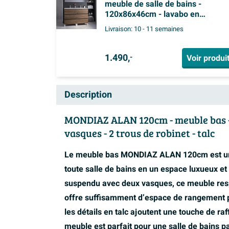
meuble de salle de bains -
120x86x46cm - lavabo en
céramique blanc - 2 vasques - 2
Livraison:
10 - 11 semaines
trous de robinet - 6 tiroirs - miroir
rectangulaire - noyer (bois)
1.490,
Voir produi
-
Description
MONDIAZ ALAN 120cm - meuble bas - ch
vasques - 2 trous de robinet - talc
Le meuble bas MONDIAZ ALAN 120cm est un
toute salle de bains en un espace luxueux et 
suspendu avec deux vasques, ce meuble respir
offre suffisamment d’espace de rangement po
les détails en talc ajoutent une touche de ra
meuble est parfait pour une salle de bains p