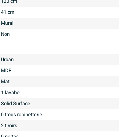
120 cm
41 cm
Mural
Non
Urban
MDF
mat
1 lavabo
Solid Surface
0 trous robinetterie
2 tiroirs
0 portes