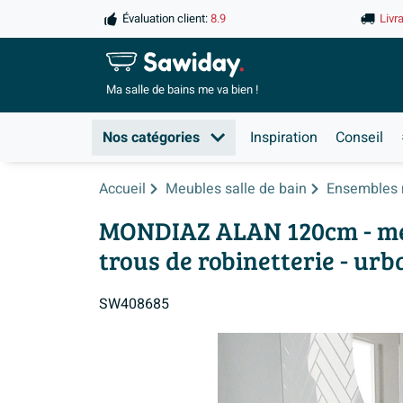
Évaluation client:
8.9
Livr
Ma salle de
bains me va bien !
Nos catégories
Inspiration
Conseil
Accueil
Meubles salle de bain
Ensembles 
MONDIAZ ALAN 120cm - meubl
trous de robinetterie - urb
SW408685