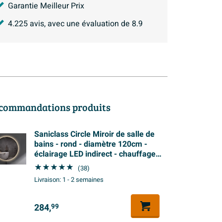
Garantie Meilleur Prix
4.225
avis, avec une évaluation de
8.9
commandations produits
Saniclass Circle Miroir de salle de
bains - rond - diamètre 120cm -
éclairage LED indirect - chauffage
miroir - interrupteur infrarouge
(38)
Livraison:
1 - 2 semaines
284,
99