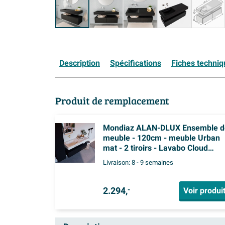
Description
Spécifications
Fiches techni
Produit de remplacement
Mondiaz ALAN-DLUX Ensemble d
meuble - 120cm - meuble Urban
mat - 2 tiroirs - Lavabo Cloud
Frappe suspendu - vasque Gauch
Livraison:
8 - 9 semaines
0 trous de robinet
2.294,
Voir produi
-