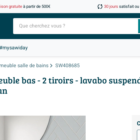
aison gratuite
à partir de 500€
30 jours
satisfait o
#mysawiday
meuble salle de bains
SW408685
e bas - 2 tiroirs - lavabo suspend
an
C