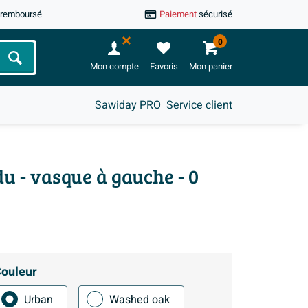
u remboursé
Paiement
sécurisé
0
Chercher
Mon compte
Favoris
Mon panier
Sawiday PRO
Service client
u - vasque à gauche - 0
ouleur
Urban
Washed oak