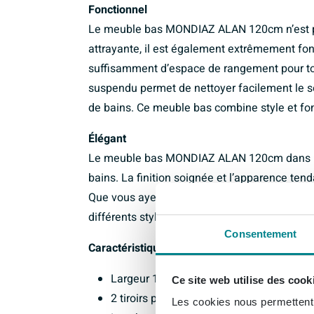
Fonctionnel
Le meuble bas MONDIAZ ALAN 120cm n’est pa
attrayante, il est également extrêmement fonc
suffisamment d’espace de rangement pour tou
suspendu permet de nettoyer facilement le so
de bains. Ce meuble bas combine style et fon
Élégant
Le meuble bas MONDIAZ ALAN 120cm dans le s
bains. La finition soignée et l’apparence ten
Que vous ayez un aménagement moderne ou in
différents styles d’intérieur et ajoute une tou
Consentement
Caractéristiques :
Largeur 120 cm
Ce site web utilise des cook
2 tiroirs pour l’espace de rangement
Les cookies nous permettent d