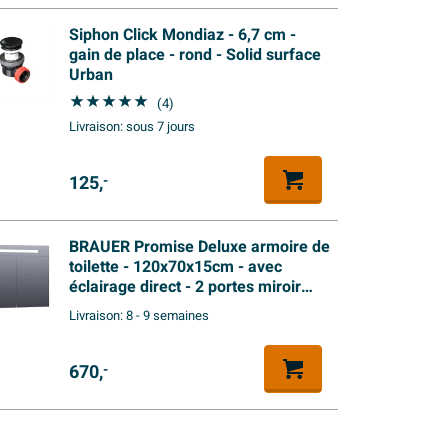
Siphon Click Mondiaz - 6,7 cm -
gain de place - rond - Solid surface
Urban
(4)
Livraison:
sous 7 jours
125,
-
BRAUER Promise Deluxe armoire de
toilette - 120x70x15cm - avec
éclairage direct - 2 portes miroir
double face - blanc mat
Livraison:
8 - 9 semaines
670,
-