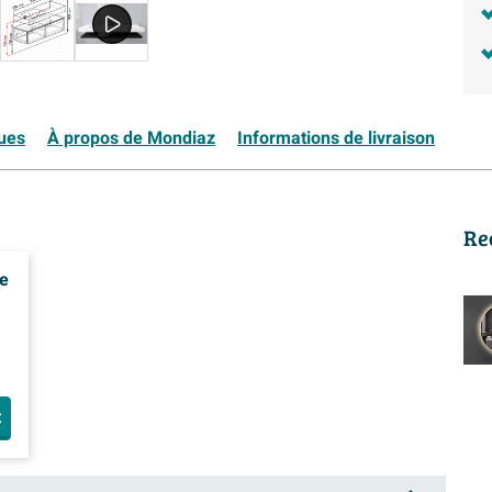
ques
À propos de Mondiaz
Informations de livraison
Re
e
e -
t