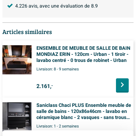
4.226
avis, avec une évaluation de
8.9
Articles similaires
ENSEMBLE DE MEUBLE DE SALLE DE BAIN
MONDIAZ ERIN - 120cm - Urban - 1 tiroir -
lavabo centré - 0 trous de robinet - Urban
Livraison:
8 - 9 semaines
2.161,
-
Saniclass Chaci PLUS Ensemble meuble de
salle de bains - 120x86x46cm - lavabo en
céramique blanc - 2 vasques - sans trous
de robinet - 6 tiroirs - miroir rectangulaire -
Livraison:
1 - 2 semaines
noir mat