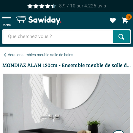
8.9
/ 10
sur
4.226
avis
0
Menu
Cher
Vers
ensembles meuble salle de bains
MONDIAZ ALAN 120cm - Ensemble meuble de salle de bains - solid surface - tablette avec lavabo suspendu - vasque à gauche - 0 trous de robinet - urban