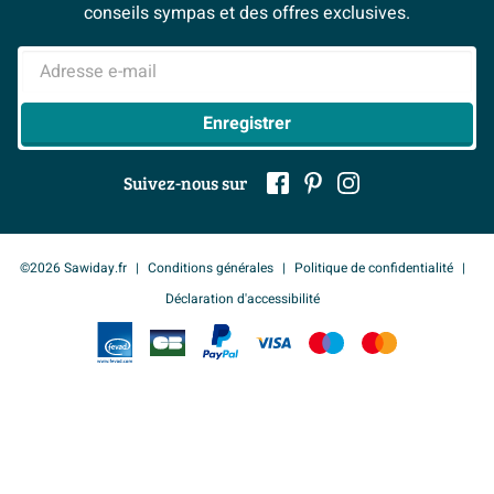
Ils parlent de nous
conseils sympas et des offres exclusives.
Push to open
Non
Mentions légales
> Inspiration salle de bains
Adresse e-mail
Enregistrer
Suivez-nous sur
©2026 Sawiday.fr
Conditions générales
Politique de confidentialité
Déclaration d'accessibilité