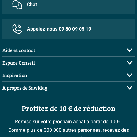
Chat
Personnalisation possible: Oui
Couleur Lavabo
Blanc brillant
Inclus siphon/clickwaste: Non
Couleur plan de travail
Blanc brillant
Appelez-nous 09 80 09 05 19
Caractéristiques
Avec trop-plein
Non
Aide et contact
Avec miroir
Non
FAQ
Espace Conseil
Avec armoire à miroir
Non
Commander
Demandez votre devis
Inspiration
Avec siphon
Non
Payer
Planificateur 3D
Salles de bains complètes
A propos de Sawiday
Softclose
Non
Livraison / retrait
Les bons tuyaux
Inspiration toilettes
Qui sommes-nous ?
Annulation & Retour
Robinet inclus
Non
Espace bricolage
Moodboards
Profitez de 10 € de réduction
Postes vacants
Garantie & réclamations
Avec éclairage
Non
Bienvenue chez...
> Espace Conseil
Sawiday PRO
Politique d’avis
Remise sur votre prochain achat à partir de 100€.
Avec porte-serviettes
Non
Magazine
Fevad
Comme plus de 300 000 autres personnes, recevez des
Avec bonde vidange
Non
> Service client
#Mysawiday