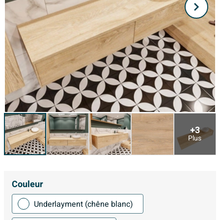
+3
Plus
Couleur
Underlayment (chêne blanc)