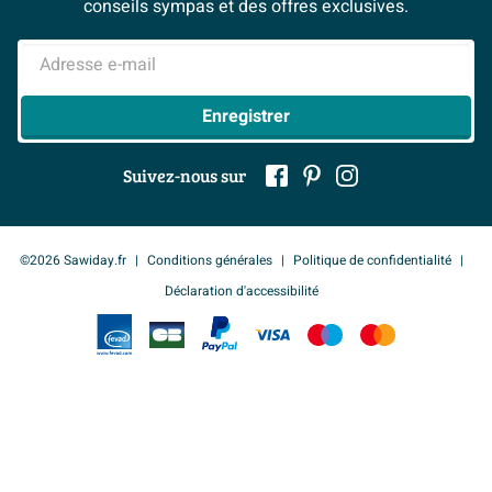
Ils parlent de nous
conseils sympas et des offres exclusives.
Avec vasque
Oui
Mentions légales
> Inspiration salle de bains
Adresse e-mail
Avec plan sous vasque
Oui
Plus d'informations
Enregistrer
Garantie
2 ans
Suivez-nous sur
©2026 Sawiday.fr
Conditions générales
Politique de confidentialité
Déclaration d'accessibilité