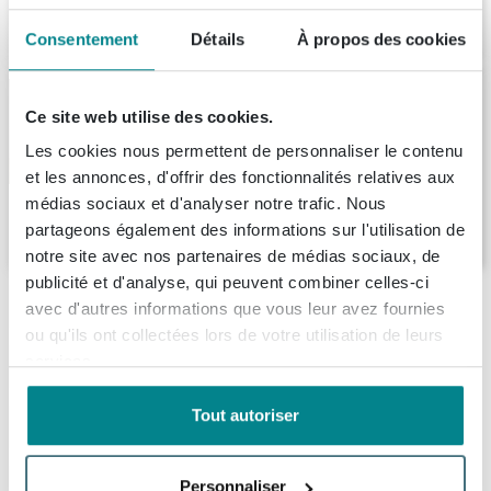
1.008,
-
Consentement
Détails
À propos des cookies
Saniclass Chaci Ensemble meuble de salle
de bains - 80x46x55cm - vasque en
Ce site web utilise des cookies.
céramique noire - 1 lavabo - 1 trou de
Les cookies nous permettent de personnaliser le contenu
robinet - 2 tiroirs - armoire de toilette -
Livraison:
5 - 6 semaines
Noyer (bois)
et les annonces, d'offrir des fonctionnalités relatives aux
médias sociaux et d'analyser notre trafic. Nous
894,
99
partageons également des informations sur l'utilisation de
notre site avec nos partenaires de médias sociaux, de
publicité et d'analyse, qui peuvent combiner celles-ci
Description
avec d'autres informations que vous leur avez fournies
ou qu'ils ont collectées lors de votre utilisation de leurs
Les lignes épurées de la série LUSH
Spécifications
services.
embellissent magnifiquement votre salle de
bain, ajoutant cette touche supplémentaire
Tout autoriser
Fiches techniques
Numéro d'article
SW409552
que vous recherchez!
Marque
Mondiaz
À propos de Mondiaz
Personnaliser
Information technique du produit