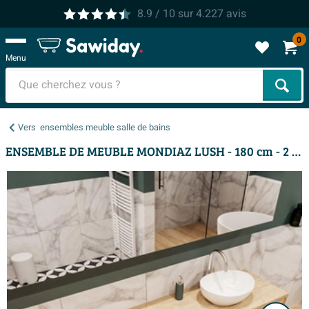
8.9
/ 10
sur
4.227
avis
0
Menu
Cher
Vers
ensembles meuble salle de bains
ENSEMBLE DE MEUBLE MONDIAZ LUSH - 180 cm - 2 tiroirs - lavabo BARCO - vasque à droite - 1 trou de robinet - chêne blanchi