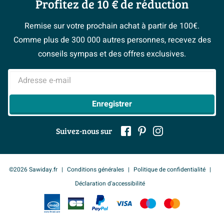
Profitez de 10 € de réduction
Postes vacants
Garantie & réclamations
Plus d'informations
Bienvenue chez...
> Espace Conseil
Sawiday PRO
Politique d’avis
Remise sur votre prochain achat à partir de 100€.
Garantie
2 ans
Magazine
Fevad
Comme plus de 300 000 autres personnes, recevez des
> Service client
#Mysawiday
Ils parlent de nous
conseils sympas et des offres exclusives.
Mentions légales
> Inspiration salle de bains
Adresse e-mail
Enregistrer
Suivez-nous sur
©2026 Sawiday.fr
Conditions générales
Politique de confidentialité
Déclaration d'accessibilité