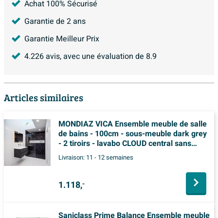
Achat 100% Sécurisé
Garantie de 2 ans
Garantie Meilleur Prix
4.226
avis, avec une évaluation de
8.9
Articles similaires
MONDIAZ VICA Ensemble meuble de salle
de bains - 100cm - sous-meuble dark grey
- 2 tiroirs - lavabo CLOUD central sans
trous de robinet - version XL 60cm de haut
Livraison:
11 - 12 semaines
1.118,
-
Saniclass Prime Balance Ensemble meuble