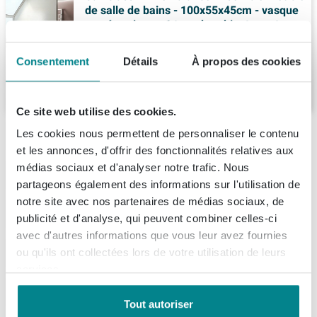
de salle de bains - 100x55x45cm - vasque
en céramique - 1 trou de robinet - mat
greige (gris)
Livraison:
1 - 2 semaines
Consentement
Détails
À propos des cookies
845,
99
Ce site web utilise des cookies.
Description
Les cookies nous permettent de personnaliser le contenu
et les annonces, d'offrir des fonctionnalités relatives aux
Les lignes épurées de la série LUSH
médias sociaux et d'analyser notre trafic. Nous
Spécifications
partageons également des informations sur l'utilisation de
embellissent magnifiquement votre salle de
notre site avec nos partenaires de médias sociaux, de
bain, ajoutant cette touche supplémentaire
Fiches techniques
Numéro d'article
SW409616
publicité et d'analyse, qui peuvent combiner celles-ci
que vous recherchez!
avec d'autres informations que vous leur avez fournies
Marque
Mondiaz
À propos de Mondiaz
ou qu'ils ont collectées lors de votre utilisation de leurs
Information technique du produit
Série
LUSH
services.
L'ensemble de meubles LUSH est proposé dans 4 belles
Informations de commande et de livraison
Données techniques
couleurs en mélamine, ajoutant une ambiance
Tout autoriser
chaleureuse et naturelle à votre salle de bain. Dans la