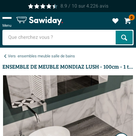
8.9
/ 10
sur
4.226
avis
0
Menu
Cher
Vers
ensembles meuble salle de bains
ENSEMBLE DE MEUBLE MONDIAZ LUSH - 100cm - 1 tiroir - lavabo BARCO - vasque à gauche - 0 trous de robinet - anthracite