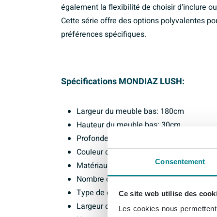
également la flexibilité de choisir d'inclure o
Cette série offre des options polyvalentes po
préférences spécifiques.
Spécifications MONDIAZ LUSH:
Largeur du meuble bas: 180cm
Hauteur du meuble bas: 30cm
Profondeur du meuble bas: 45cm
Couleur du meuble bas: Dark Brown
Consentement
Matériau du meuble bas: Mélamine
Nombre de tiroirs: 2
Type de guide: Pousser pour ouvrir
Ce site web utilise des cook
Largeur du lavabo: 41cm
Les cookies nous permettent d