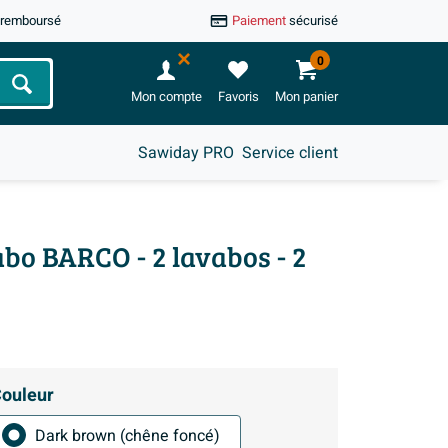
u remboursé
Paiement
sécurisé
0
Chercher
Mon compte
Favoris
Mon panier
Sawiday PRO
Service client
bo BARCO - 2 lavabos - 2
ouleur
Dark brown (chêne foncé)