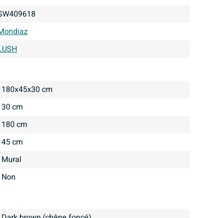
SW409618
Mondiaz
LUSH
180x45x30 cm
30 cm
180 cm
45 cm
Mural
Non
Dark brown (chêne foncé)