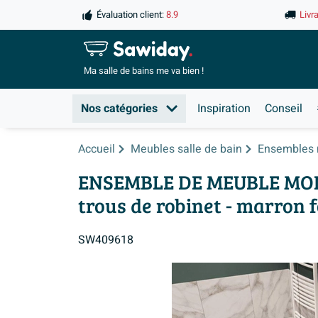
Évaluation client:
8.9
Livr
Ma salle de
bains me va bien !
Nos catégories
Inspiration
Conseil
Accueil
Meubles salle de bain
Ensembles 
ENSEMBLE DE MEUBLE MONDIA
trous de robinet - marron 
SW409618