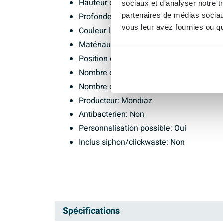
Hauteur du lavabo: 14cm
sociaux et d'analyser notre t
partenaires de médias sociaux
Profondeur du lavabo: 33cm
vous leur avez fournies ou qu'
Couleur lavabo: Blanc brillant
Matériau du lavabo: Céramique
Position de l'évier: Double
Nombre d'éviers: 2
Nombre de trous de robinet: 2
Producteur: Mondiaz
Antibactérien: Non
Personnalisation possible: Oui
Inclus siphon/clickwaste: Non
Spécifications