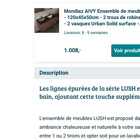
Mondiaz AIVY Ensemble de meub
- 120x45x50cm - 2 trous de robin
- 2 vasques Urban Solid surface -
Gauche et droite - 2 tiroirs - sans
Livraison:
8 - 9 semaines
miroir - Melamine Mocha
1.008,
Voir produi
-
Description
Les lignes épurées de la série LUSH
bain, ajoutant cette touche supplé
L'ensemble de meubles LUSH est proposé dan
ambiance chaleureuse et naturelle à votre sa
entre 1 ou 2 tiroirs et opter soit pour un lava