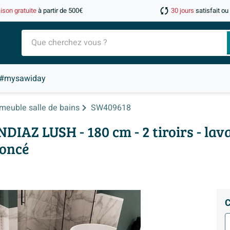
aison gratuite
à partir de 500€
30 jours
satisfait o
#mysawiday
meuble salle de bains
SW409618
Z LUSH - 180 cm - 2 tiroirs - lava
foncé
C