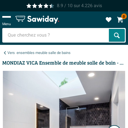
8.9
/ 10
sur
4.226
avis
0
Menu
Cher
Vers
ensembles meuble salle de bains
MONDIAZ VICA Ensemble de meuble salle de bain - 60cm - 2 tiroirs - lavabo Cloud au centre - 0 trous de robinet - solid surface chêne blanchi