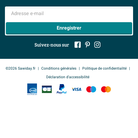
Mentions légales
> Inspiration salle de bains
Adresse e-mail
Enregistrer
Suivez-nous sur
©2026 Sawiday.fr
Conditions générales
Politique de confidentialité
Déclaration d'accessibilité