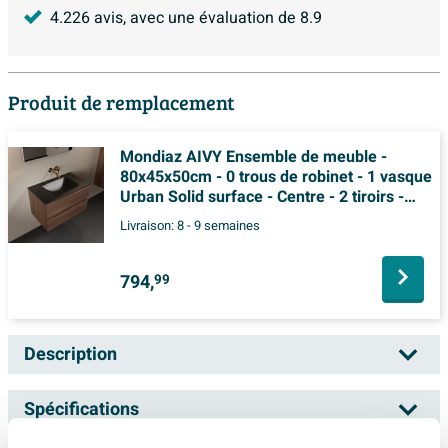
4.226
avis, avec une évaluation de
8.9
Produit de remplacement
Mondiaz AIVY Ensemble de meuble -
80x45x50cm - 0 trous de robinet - 1 vasque
Urban Solid surface - Centre - 2 tiroirs -
avec miroir - Melamine Mocha
Livraison:
8 - 9 semaines
794,
99
Description
MONDIAZ VICA Ensemble de meuble - 60cm -
Spécifications
2 tiroirs - lavabo Cloud milieu - 0 trou de