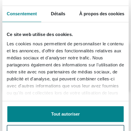
4.227
avis, avec une évaluation de
8.9
Consentement
Détails
À propos des cookies
Produit de remplacement
Ce site web utilise des cookies.
Les cookies nous permettent de personnaliser le contenu
Clou Frame 110x42cm profil tubulaire
et les annonces, d'offrir des fonctionnalités relatives aux
INOX Noir mat
médias sociaux et d'analyser notre trafic. Nous
Livraison:
1 - 2 semaines
partageons également des informations sur l'utilisation de
notre site avec nos partenaires de médias sociaux, de
publicité et d'analyse, qui peuvent combiner celles-ci
365,
-
avec d'autres informations que vous leur avez fournies
ou qu'ils ont collectées lors de votre utilisation de leurs
services.
Description
Tout autoriser
Clou Frame 90x42cm profil tubulaire Noir
Spécifications
mat