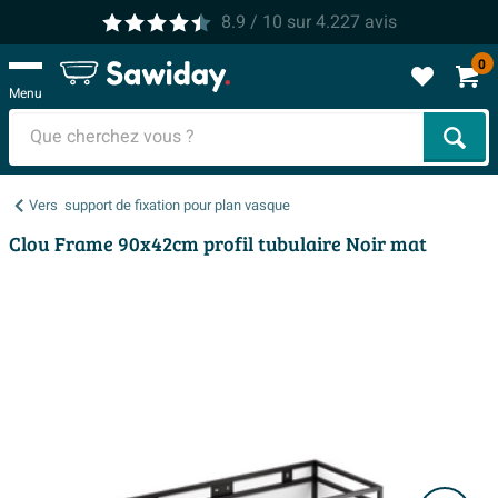
8.9
/ 10
sur
4.227
avis
0
Menu
Cher
Vers
support de fixation pour plan vasque
Clou Frame 90x42cm profil tubulaire Noir mat