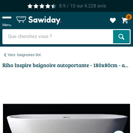
8.9
/ 10
sur
4.228
avis
0
Menu
Cher
Vers
baignoires îlot
Riho Inspire baignoire autoportante - 180x80cm - avec remplissage de baignoire chromé - acrylique blanc brillant