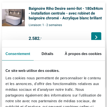
Baignoire Riho Desire semi-îlot - 180x84cm
- Installation centrale - avec robinet de
baignoire chromé - Acrylique blanc brillant
Livraison:
1 - 2 semaines
2.582,
-
Arcqua Santo Baignoire îlot 178x80cm
Consentement
Détails
À propos des cookies
acrylique brillant blanc
Livraison:
3 - 4 semaines
Ce site web utilise des cookies.
1.639,
-
Les cookies nous permettent de personnaliser le contenu
et les annonces, d'offrir des fonctionnalités relatives aux
médias sociaux et d'analyser notre trafic. Nous
Description
partageons également des informations sur l'utilisation de
notre site avec nos partenaires de médias sociaux, de
publicité et d'analyse, qui peuvent combiner celles-ci